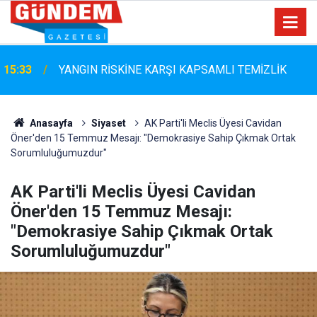
15:33
YANGIN RİSKİNE KARŞI KAPSAMLI TEMİZLİK
Marmaris Belediyespor'da Altyapıya Güçlü Takviye:
15:06
Mustafa Çolakoğlu ile Sözleşme İmzalandı
Anasayfa
Siyaset
AK Parti'li Meclis Üyesi Cavidan
Öner'den 15 Temmuz Mesajı: "Demokrasiye Sahip Çıkmak Ortak
Sorumluluğumuzdur"
AK Parti'li Meclis Üyesi Cavidan
Öner'den 15 Temmuz Mesajı:
"Demokrasiye Sahip Çıkmak Ortak
Sorumluluğumuzdur"