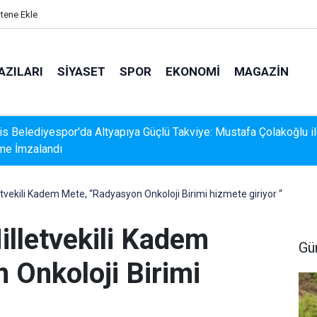
itene Ekle
AZILARI
SIYASET
SPOR
EKONOMI
MAGAZIN
s Belediyesispor, Profesyonel Gelişim Ligi İçin Başvurusunu
adı
etvekili Kadem Mete, “Radyasyon Onkoloji Birimi hizmete giriyor “
illetvekili Kadem
Gü
 Onkoloji Birimi