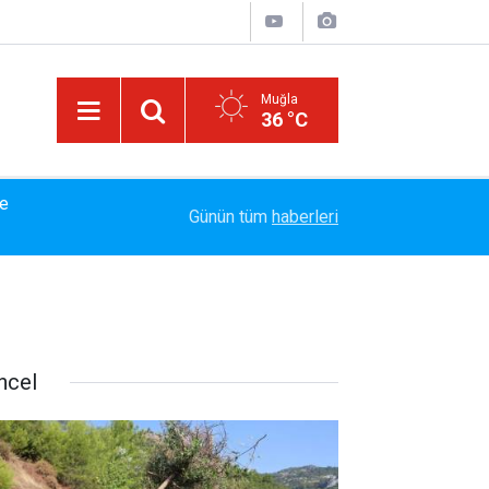
Muğla
36 °C
14:15
Bakanlık Veri Sunamadı: Metin Ergun'dan Turizm 
Günün tüm
haberleri
ncel