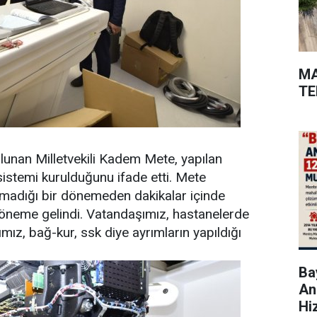
MA
TE
unan Milletvekili Kadem Mete, yapılan
k sistemi kurulduğunu ifade etti. Mete
madığı bir dönemeden dakikalar içinde
öneme gelindi. Vatandaşımız, hastanelerde
mız, bağ-kur, ssk diye ayrımların yapıldığı
Bay
An
Hi