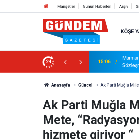
Manşetler
Günün Haberleri
Arşiv
S
KÖŞE Y
ıya Güçlü Takviye: Mustafa Çolakoğlu ile
Marmari
24
14:40
Tamaml
Anasayfa
Güncel
Ak Parti Muğla Mill
Ak Parti Muğla M
Mete, “Radyasyon
hizmete giriyor “