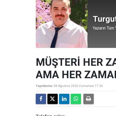
Turgu
Yazarın Tüm Y
MÜŞTERİ HER Z
AMA HER ZAMAN
Yayınlanma:
08 Ağustos 2026 Cumartesi 17:36