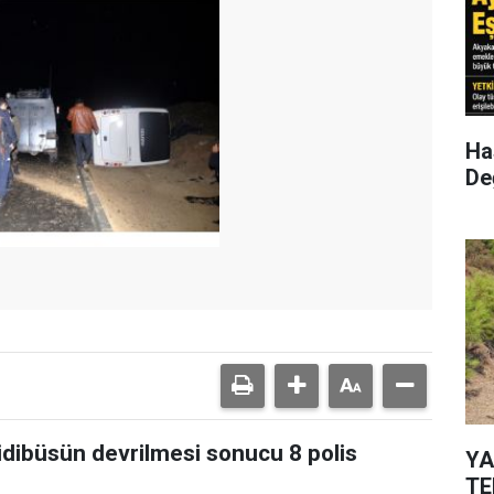
Has
Değ
idibüsün devrilmesi sonucu 8 polis
YA
TE