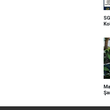
SG
Kol
Ma
Şa