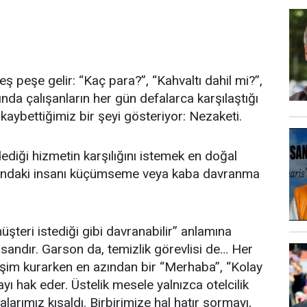
peşe gelir: “Kaç para?”, “Kahvaltı dahil mi?”,
nda çalışanların her gün defalarca karşılaştığı
aybettiğimiz bir şeyi gösteriyor: Nezaketi.
dediği hizmetin karşılığını istemek en doğal
ısındaki insanı küçümseme veya kaba davranma
şteri istediği gibi davranabilir” anlamına
sandır. Garson da, temizlik görevlisi de… Her
tişim kurarken en azından bir “Merhaba”, “Kolay
ı hak eder. Üstelik mesele yalnızca otelcilik
larımız kısaldı. Birbirimize hal hatır sormayı,