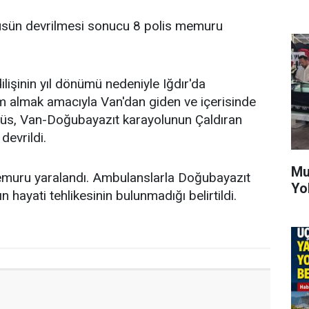
büsün devrilmesi sonucu 8 polis memuru
ilişinin yıl dönümü nedeniyle Iğdır'da
m almak amacıyla Van'dan giden ve içerisinde
büs, Van-Doğubayazıt karayolunun Çaldıran
devrildi.
Mu
muru yaralandı. Ambulanslarla Doğubayazıt
Yo
n hayati tehlikesinin bulunmadığı belirtildi.