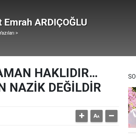
t Emrah ARDIÇOĞLU
azıları >
AMAN HAKLIDIR…
SO
 NAZİK DEĞİLDİR