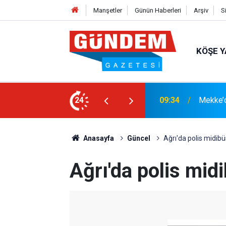
Manşetler
Günün Haberleri
Arşiv
S
KÖŞE Y
i: Türkiye, Pakistan ve Suudi Arabistan
24
15:33
YANGIN
Anasayfa
Güncel
Ağrı'da polis midibüs
Ağrı'da polis midi