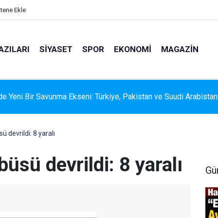
itene Ekle
AZILARI
SIYASET
SPOR
EKONOMI
MAGAZIN
 RİSKİNE KARŞI KAPSAMLI TEMİZLİK
ü devrildi: 8 yaralı
büsü devrildi: 8 yaralı
Gü