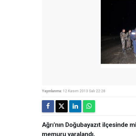
Yayınlanma:
12 Kasım 2013 Salı 22:28
Ağrı'nın Doğubayazıt ilçesinde m
memuru yaralandı.