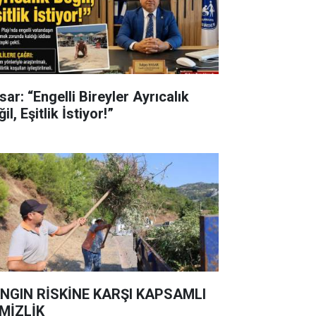
ar: “Engelli Bireyler Ayrıcalık
il, Eşitlik İstiyor!”
NGIN RİSKİNE KARŞI KAPSAMLI
MİZLİK