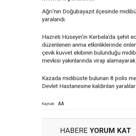
Ağrı'nın Doğubayazıt ilçesinde midi
yaralandı.
Hazreti Hüseyin'in Kerbela'da şehit ed
düzenlenen anma etkinliklerinde önle
çevik kuvvet ekibinin bulunduğu midi
mevkisi yakınlarında virajı alamayarak 
Kazada midibüste bulunan 8 polis me
Devlet Hastanesine kaldırılan yaralıları
AA
Kaynak:
HABERE
YORUM KAT