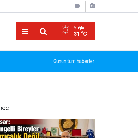
Muğla
31 °C
Marmaris Belediyespor'da Altyapıya Güçlü Takvi
15:06
Günün tüm
haberleri
Sözleşme İmzalandı
ncel