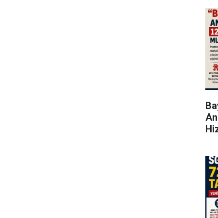
Bay
An
Hi