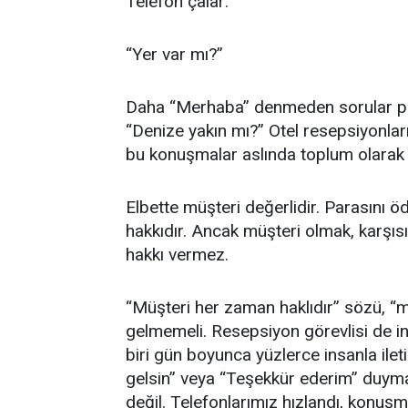
Telefon çalar:
“Yer var mı?”
Daha “Merhaba” denmeden sorular peş 
“Denize yakın mı?” Otel resepsiyonları
bu konuşmalar aslında toplum olarak k
Elbette müşteri değerlidir. Parasını ö
hakkıdır. Ancak müşteri olmak, karş
hakkı vermez.
“Müşteri her zaman haklıdır” sözü, “mü
gelmemeli. Resepsiyon görevlisi de in
biri gün boyunca yüzlerce insanla ile
gelsin” veya “Teşekkür ederim” duymay
değil. Telefonlarımız hızlandı, konuşma