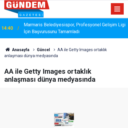
Marmaris Belediyesispor, Profesyonel Gelişim Ligi
14:40
Bakanlık Veri Sunamadı: Metin Ergun'dan Turizm
İçin Başvurusunu Tamamladı
14:15
Eleştirisi
Anasayfa
Güncel
AA ile Getty Images ortaklık
anlaşması dünya medyasında
AA ile Getty Images ortaklık
anlaşması dünya medyasında