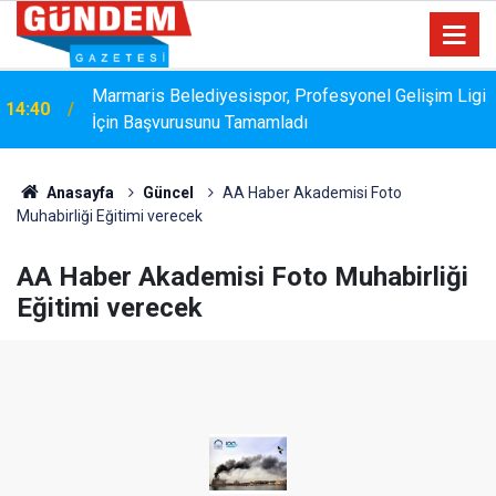
Marmaris Belediyesispor, Profesyonel Gelişim Ligi
14:40
İçin Başvurusunu Tamamladı
Bakanlık Veri Sunamadı: Metin Ergun'dan Turizm
14:15
Eleştirisi
Anasayfa
Güncel
AA Haber Akademisi Foto
Muhabirliği Eğitimi verecek
AA Haber Akademisi Foto Muhabirliği
Eğitimi verecek