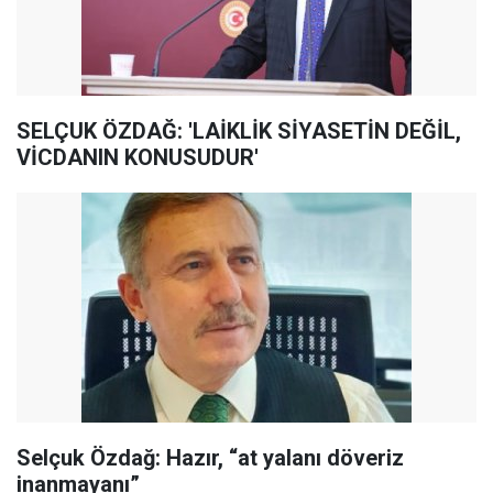
SELÇUK ÖZDAĞ: 'LAİKLİK SİYASETİN DEĞİL,
VİCDANIN KONUSUDUR'
Selçuk Özdağ: Hazır, “at yalanı döveriz
inanmayanı”