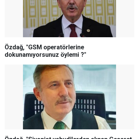
Özdağ, "GSM operatörlerine
dokunamıyorsunuz öylemi ?"