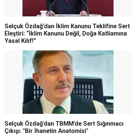
Selçuk Özdağ’dan İklim Kanunu Teklifine Sert
Eleştiri: “İklim Kanunu Değil, Doğa Katliamına
Yasal Kılıf!”
Selçuk Özdağ'dan TBMM'de Sert Sığınmacı
Çıkışı: "Bir İhanetin Anatomisi"