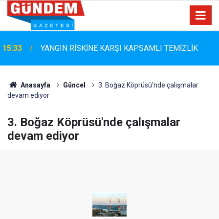
15:33
YANGIN RİSKİNE KARŞI KAPSAMLI TEMİZLİK
Marmaris Belediyespor'da Altyapıya Güçlü Takviye:
15:06
Mustafa Çolakoğlu ile Sözleşme İmzalandı
Anasayfa
Güncel
3. Boğaz Köprüsü'nde çalışmalar
devam ediyor
3. Boğaz Köprüsü'nde çalışmalar
devam ediyor