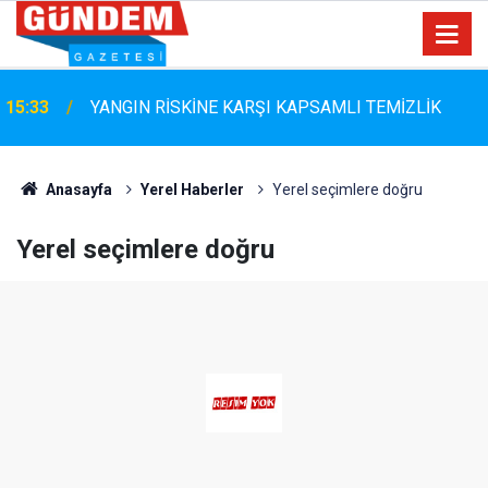
15:33
YANGIN RİSKİNE KARŞI KAPSAMLI TEMİZLİK
Marmaris Belediyespor'da Altyapıya Güçlü Takviye:
15:06
Mustafa Çolakoğlu ile Sözleşme İmzalandı
Anasayfa
Yerel Haberler
Yerel seçimlere doğru
Yerel seçimlere doğru