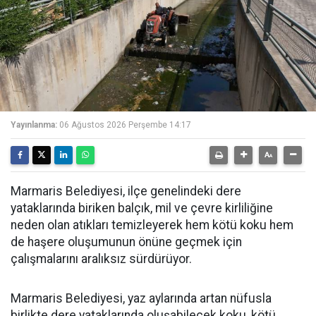
Yayınlanma:
06 Ağustos 2026 Perşembe 14:17
Marmaris Belediyesi, ilçe genelindeki dere
yataklarında biriken balçık, mil ve çevre kirliliğine
neden olan atıkları temizleyerek hem kötü koku hem
de haşere oluşumunun önüne geçmek için
çalışmalarını aralıksız sürdürüyor.
Marmaris Belediyesi, yaz aylarında artan nüfusla
birlikte dere yataklarında oluşabilecek koku, kötü