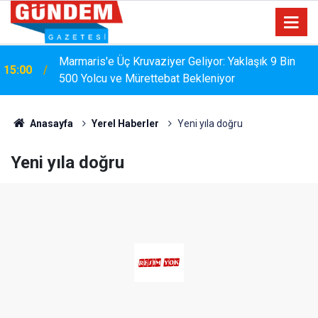
Marmaris'e Üç Kruvaziyer Geliyor: Yaklaşık 9 Bin
15:00
500 Yolcu ve Mürettebat Bekleniyor
MARMARİS'TE DERELERDE TEMİZLİK
14:17
SEFERBERLİĞİ
Anasayfa
Yerel Haberler
Yeni yıla doğru
Yeni yıla doğru