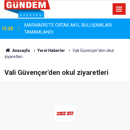
MARMARİS’TE ORTAK AKIL BULUŞMALARI
15:28
TAMAMLANDI
Marmaris'te Çam Ağaçlarına Güvenli Dokunuş:
14:44
Budama Çalışmaları Sürüyor
Anasayfa
Yerel Haberler
Vali Güvençer'den okul
ziyaretleri
Vali Güvençer'den okul ziyaretleri