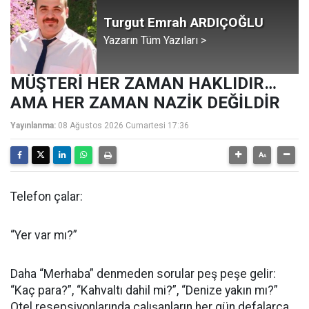
Turgut Emrah ARDIÇOĞLU
Yazarın Tüm Yazıları >
MÜŞTERİ HER ZAMAN HAKLIDIR…
AMA HER ZAMAN NAZİK DEĞİLDİR
Yayınlanma:
08 Ağustos 2026 Cumartesi 17:36
Telefon çalar:
“Yer var mı?”
Daha “Merhaba” denmeden sorular peş peşe gelir:
“Kaç para?”, “Kahvaltı dahil mi?”, “Denize yakın mı?”
Otel resepsiyonlarında çalışanların her gün defalarca