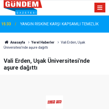
Marmaris Belediyespor'da Altyapıya Güçlü Takviye:
15:06
Mustafa Çolakoğlu ile Sözleşme İmzalandı
Anasayfa
Yerel Haberler
Vali Erden, Uşak
Üniversitesi'nde aşure dağıttı
Vali Erden, Uşak Üniversitesi'nde
aşure dağıttı