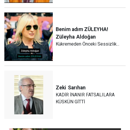
Benim adım ZÜLEYHA!
Züleyha
Aldoğan
Kükremeden Önceki Sessizlik...
Zeki
Sarıhan
KADİR İNANIR FATSALILARA
KÜSKÜN GİTTİ