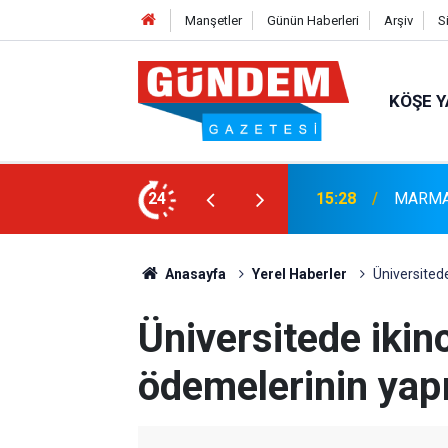
Manşetler
Günün Haberleri
Arşiv
S
KÖŞE Y
ULUŞMALARI TAMAMLANDI
24
14:44
Marmari
Anasayfa
Yerel Haberler
Üniversitede
Üniversitede ikin
ödemelerinin yapı