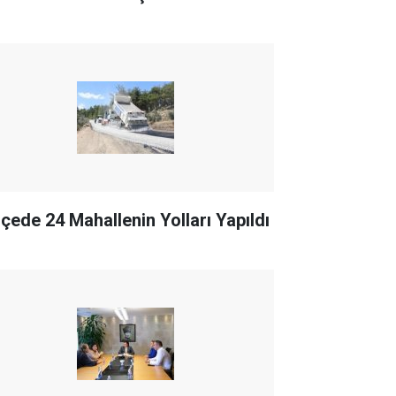
İlçede 24 Mahallenin Yolları Yapıldı