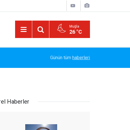
Muğla
26 °C
or
14:05
SİRAÇ İÇİN LUNAPARKTA BULUŞUYORUZ
Günün tüm
haberleri
rel Haberler