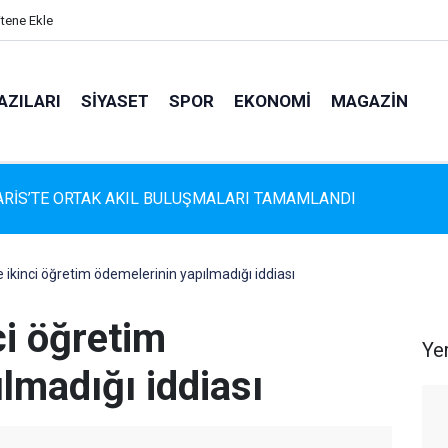
itene Ekle
AZILARI
SIYASET
SPOR
EKONOMI
MAGAZIN
s'te Çam Ağaçlarına Güvenli Dokunuş: Budama Çalışmaları Sürüy
 ikinci öğretim ödemelerinin yapılmadığı iddiası
ci öğretim
Ye
lmadığı iddiası