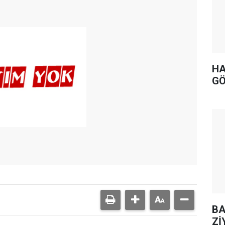
HA
GÖ
BA
Zİ