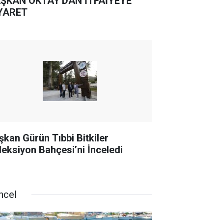
ŞKAN OKTAY'DAN İTFAİYEYE
YARET
şkan Gürün Tıbbi Bitkiler
leksiyon Bahçesi’ni İnceledi
ncel