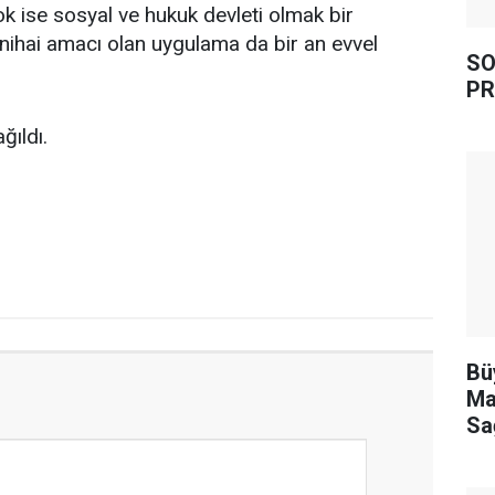
yok ise sosyal ve hukuk devleti olmak bir
 nihai amacı olan uygulama da bir an evvel
SO
PR
ğıldı.
Bü
Ma
Sa