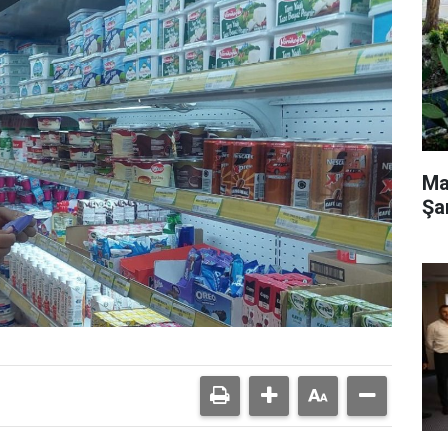
Ma
Şa