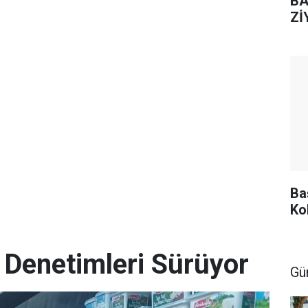
BA
Zİ
Ba
Ko
 Denetimleri Sürüyor
Gü