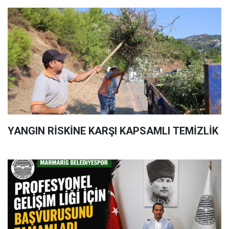
YANGIN RİSKİNE KARŞI KAPSAMLI TEMİZLİK