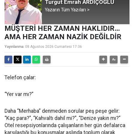
Turgut Emrah ARDIÇOĞLU
Yazarın Tüm Yazıları >
MÜŞTERİ HER ZAMAN HAKLIDIR…
AMA HER ZAMAN NAZİK DEĞİLDİR
Yayınlanma:
08 Ağustos 2026 Cumartesi 17:36
Telefon çalar:
“Yer var mı?”
Daha “Merhaba” denmeden sorular peş peşe gelir:
“Kaç para?”, “Kahvaltı dahil mi?”, “Denize yakın mı?”
Otel resepsiyonlarında çalışanların her gün defalarca
karşılaştığı bu konuşmalar aslında toplum olarak