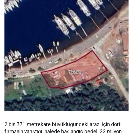
2 bin 771 metrekare büyüklüğündeki arazi için dört
firmanın yarıştığı ihalede başlangıç bedeli 33 milyon