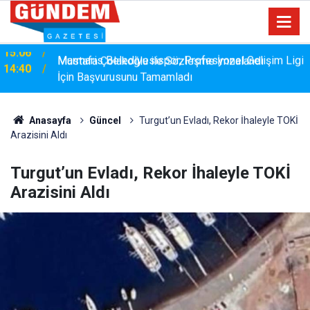
Marmaris Belediyesispor, Profesyonel Gelişim Ligi
14:40
İçin Başvurusunu Tamamladı
Anasayfa
Güncel
Turgut’un Evladı, Rekor İhaleyle TOKİ
Arazisini Aldı
Turgut’un Evladı, Rekor İhaleyle TOKİ
Arazisini Aldı