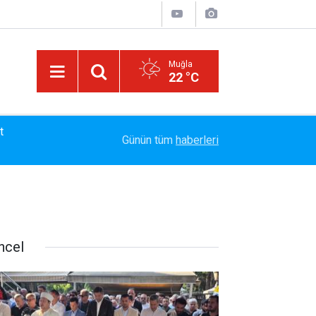
Muğla
22 °C
13:23
Bayram Arıcı: "Biz Bir Aileyiz" Anlayışıyla 12 Yı
Günün tüm
haberleri
ncel