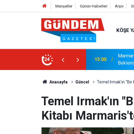
Manşetler
Günün Haberleri
Arşiv
S
KÖŞE Y
r: Yaklaşık 9 Bin 500 Yolcu ve Mürettebat
24
14:17
MARMAR
Anasayfa
Güncel
Temel Irmak'ın "Bir 
Temel Irmak'ın "B
Kitabı Marmaris't