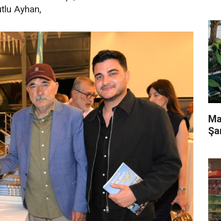
tlu Ayhan,
Ma
Şa