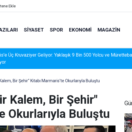
itene Ekle
AZILARI
SIYASET
SPOR
EKONOMI
MAGAZIN
İS'TE DERELERDE TEMİZLİK SEFERBERLİĞİ
Kalem, Bir Şehir" Kitabı Marmaris'te Okurlarıyla Buluştu
ir Kalem, Bir Şehir"
Gü
e Okurlarıyla Buluştu