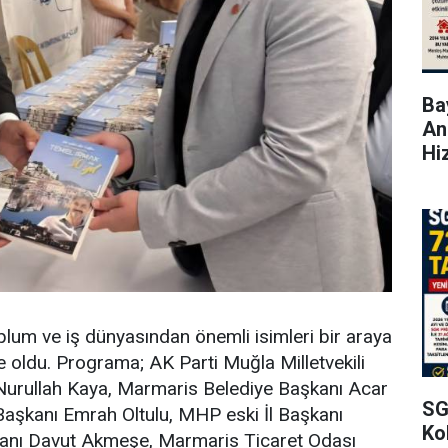
Bay
An
Hi
toplum ve iş dünyasından önemli isimleri bir araya
 oldu. Programa; AK Parti Muğla Milletvekili
rullah Kaya, Marmaris Belediye Başkanı Acar
SG
Başkanı Emrah Oltulu, MHP eski İl Başkanı
Kol
şkanı Davut Akmeşe, Marmaris Ticaret Odası