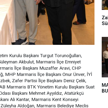
Za
Sü
im Kurulu Başkanı Turgut Torunoğulları,
Süleyman Akbulut, Marmaris İlçe Emniyet
maris İlçe Başkanı Muzaffer Aravi, CHP
ğ, MHP Marmaris İlçe Başkanı Onur Ünver, İYİ
ek, Zafer Partisi İlçe Başkanı Deniz Çelik,
MA
B Marmaris BTK Yönetim Kurulu Başkanı Suat
BU
 Odası Başkanı Mehmet Ayyıldız, Atatürkçü
anı Ali Kantar, Marmaris Kent Konseyi
r Züleyha Aldoğan, Marmaris Belediye Meclis