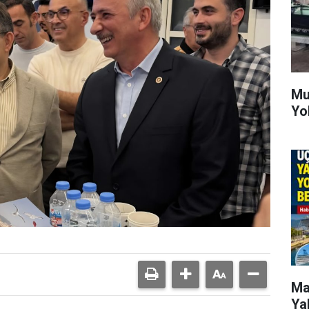
Mu
Yo
Ma
Ya