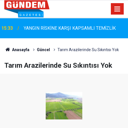
Marmaris Belediyespor'da Altyapıya Güçlü Takviye:
15:06
Mustafa Çolakoğlu ile Sözleşme İmzalandı
Anasayfa
Güncel
Tarım Arazilerinde Su Sıkıntısı Yok
Tarım Arazilerinde Su Sıkıntısı Yok