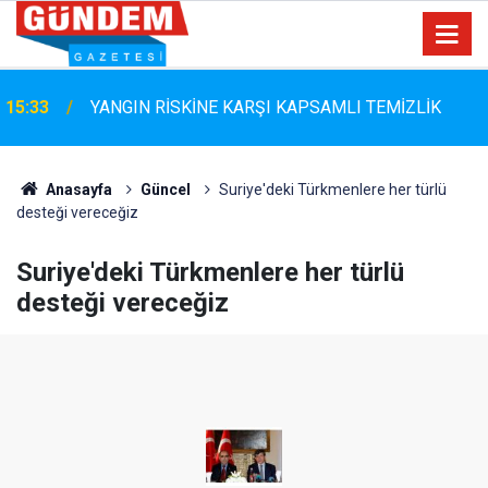
Marmaris Belediyespor'da Altyapıya Güçlü Takviye:
15:06
Mustafa Çolakoğlu ile Sözleşme İmzalandı
Anasayfa
Güncel
Suriye'deki Türkmenlere her türlü
desteği vereceğiz
Suriye'deki Türkmenlere her türlü
desteği vereceğiz