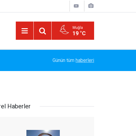
Muğla
19 °C
Arabesk Müziğin Yaşayan Kralı Hakkı Bulut'tan Y
11:20
Günün tüm
haberleri
Vazgeç Gel"
rel Haberler