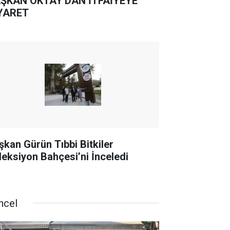
ŞKAN OKTAY'DAN İTFAİYEYE
YARET
şkan Gürün Tıbbi Bitkiler
leksiyon Bahçesi’ni İnceledi
ncel