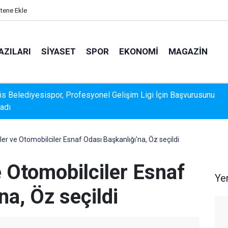
itene Ekle
AZILARI
SIYASET
SPOR
EKONOMI
MAGAZIN
k Veri Sunamadı: Metin Ergun'dan Turizm Eleştirisi
er ve Otomobilciler Esnaf Odası Başkanlığı'na, Öz seçildi
 Otomobilciler Esnaf
Ye
na, Öz seçildi