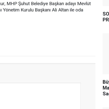
ğur, MHP Şuhut Belediye Başkan adayı Mevlüt
 Yönetim Kurulu Başkanı Ali Altan ile oda
SO
PR
Bü
Ma
Sa