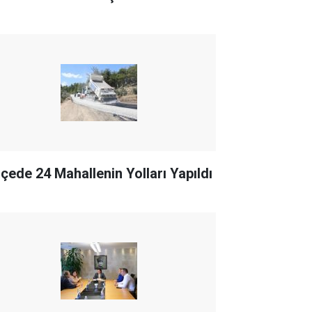
İlçede 24 Mahallenin Yolları Yapıldı