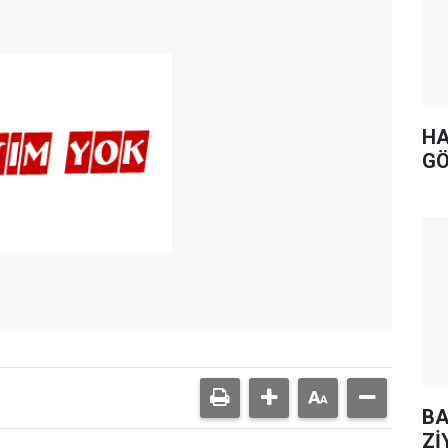
HA
GÖ
BA
Zİ