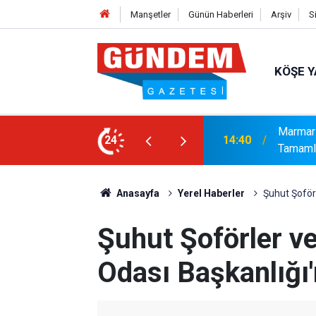
Manşetler
Günün Haberleri
Arşiv
S
KÖŞE Y
syonel Gelişim Ligi İçin Başvurusunu
24
14:15
Bakanlı
Anasayfa
Yerel Haberler
Şuhut Şoförl
Şuhut Şoförler ve
Odası Başkanlığı'