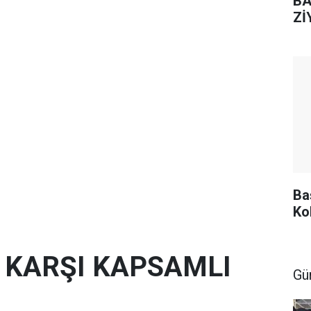
BA
Zİ
Ba
Ko
E KARŞI KAPSAMLI
Gü