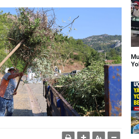
Mu
Yo