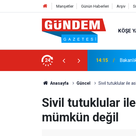
Manşetler
Günün Haberleri
Arşiv
S
KÖŞE Y
syonel Gelişim Ligi İçin Başvurusunu
24
14:15
Bakanlı
Anasayfa
Güncel
Sivil tutuklular ile
Sivil tutuklular il
mümkün değil