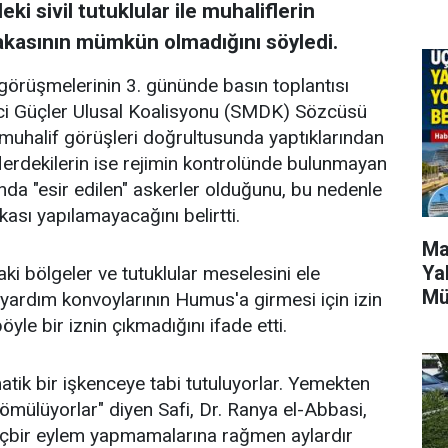
i sivil tutuklular ile muhaliflerin
takasının mümkün olmadığını söyledi.
örüşmelerinin 3. gününde basın toplantısı
ci Güçler Ulusal Koalisyonu (SMDK) Sözcüsü
ın muhalif görüşleri doğrultusunda yaptıklarından
iflerdekilerin ise rejimin kontrolünde bulunmayan
ında "esir edilen" askerler olduğunu, bu nedenle
kası yapılamayacağını belirtti.
Ma
Ya
ki bölgeler ve tutuklular meselesini ele
Mü
n, yardım konvoylarının Humus'a girmesi için izin
öyle bir iznin çıkmadığını ifade etti.
atik bir işkenceye tabi tutuluyorlar. Yemekten
ömülüyorlar" diyen Safi, Dr. Ranya el-Abbasi,
içbir eylem yapmamalarına rağmen aylardır