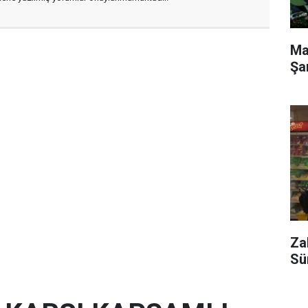
Ma
Şa
Za
Sü