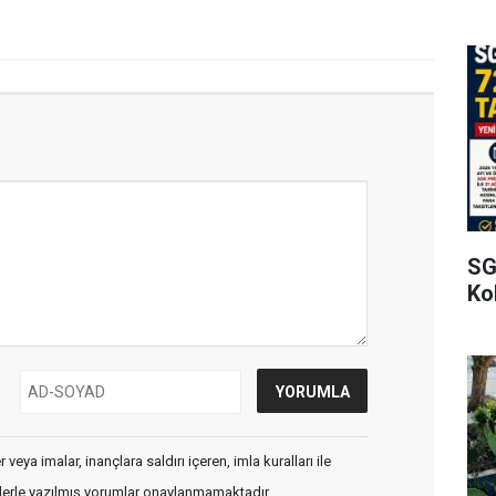
SG
Kol
veya imalar, inançlara saldırı içeren, imla kuralları ile
flerle yazılmış yorumlar onaylanmamaktadır.