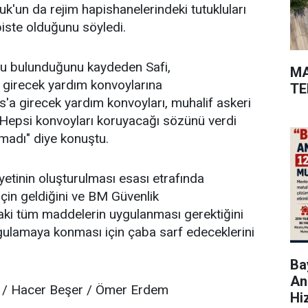
k'un da rejim hapishanelerindeki tutukluları
iste olduğunu söyledi.
lu bulunduğunu kaydeden Safi,
MA
girecek yardım konvoylarına
TE
s'a girecek yardım konvoyları, muhalif askeri
Hepsi konvoyları koruyacağı sözünü verdi
madı" diye konuştu.
yetinin oluşturulması esası etrafında
için geldiğini ve BM Güvenlik
aki tüm maddelerin uygulanması gerektiğini
ygulamaya konması için çaba sarf edeceklerini
Bay
An
 / Hacer Beşer / Ömer Erdem
Hi