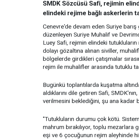
SMDK Sözcüsü Safi, rejimin elindek
elindeki rejime bağlı askerlerin 
Cenevre'de devam eden Suriye barış g
düzenleyen Suriye Muhalif ve Devrim
Luey Safi, rejimin elindeki tutuklular
dolayı gözaltına alınan siviller, muhal
bölgelerde girdikleri çatışmalar sıras
rejim ile muhalifler arasında tutuklu ta
Bugünkü toplantılarda kuşatma altında
aldıklarını dile getiren Safi, SMDK'nı
verilmesini beklediğini, şu ana kadar b
"Tutukluların durumu çok kötü. Sistem
mahrum bırakılıyor, toplu mezarlara g
eşi ve 6 çocuğunun rejim aleyhinde h