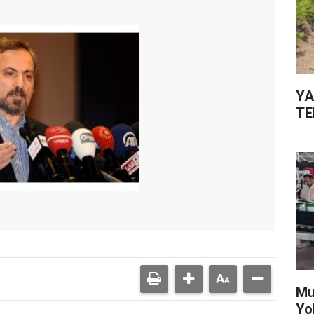
YA
TE
Mu
Yo