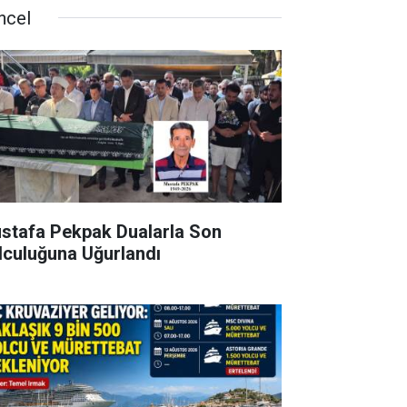
ncel
stafa Pekpak Dualarla Son
lculuğuna Uğurlandı