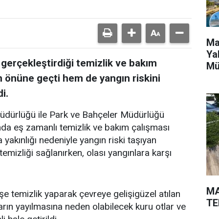
Ma
Ya
 gerçekleştirdiği temizlik ve bakım
Mü
in önüne geçti hem de yangın riskini
i.
Müdürlüğü ile Park ve Bahçeler Müdürlüğü
ında eş zamanlı temizlik ve bakım çalışması
a yakınlığı nedeniyle yangın riski taşıyan
emizliği sağlanırken, olası yangınlara karşı
MA
şe temizlik yaparak çevreye gelişigüzel atılan
TE
arın yayılmasına neden olabilecek kuru otlar ve