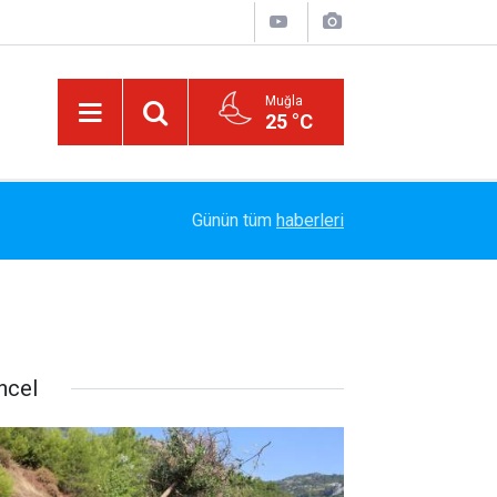
Muğla
25 °C
Arabesk Müziğin Yaşayan Kralı Hakkı Bulut'tan Y
11:20
Günün tüm
haberleri
Vazgeç Gel"
ncel