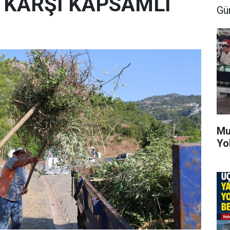
E KARŞI KAPSAMLI
Gü
Mu
Yo