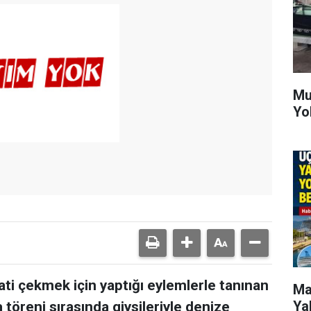
Mu
Yo
kati çekmek için yaptığı eylemlerle tanınan
Ma
Ya
öreni sırasında giysileriyle denize