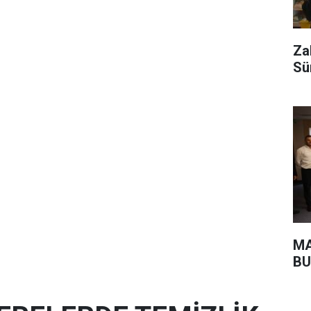
Za
Sü
MA
BU