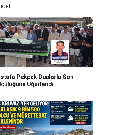
ncel
stafa Pekpak Dualarla Son
lculuğuna Uğurlandı