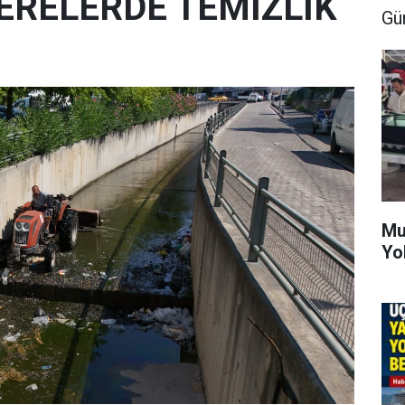
ERELERDE TEMİZLİK
Gü
Mu
Yo