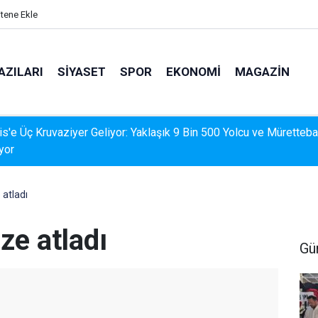
itene Ekle
AZILARI
SIYASET
SPOR
EKONOMI
MAGAZIN
İS'TE DERELERDE TEMİZLİK SEFERBERLİĞİ
 atladı
ze atladı
Gü