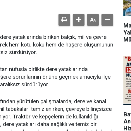
Ma
Ya
dere yataklarında biriken balçık, mil ve çevre
Mü
zleyerek hem kötü koku hem de haşere oluşumunun
ksız sürdürüyor.
an nüfusla birlikte dere yataklarında
aşere sorunlarının önüne geçmek amacıyla ilçe
 aralıksız sürdürüyor.
afından yürütülen çalışmalarda, dere ve kanal
mil tabakaları temizlenirken, çevreye bilinçsizce
Bay
nıyor. Traktör ve kepçelerin de kullanıldığı
An
, dere yatakları daha sağlıklı ve temiz bir
Hi