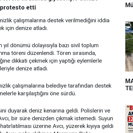
Mü
protesto etti
izlik çalışmalarına destek verilmediğini iddia
k için denize atladı.
ıl dönümü dolayısıyla bazı sivil toplum
nma töreni düzenlendi. Tören sırasında,
liğine dikkati çekmek için yaptığı eylemlerle
eriyle denize atladı.
MA
izlik çalışmalarına belediye tarafından destek
TE
elerle karşılaştığını öne sürdü.
ini duyarak deniz kenarına geldi. Polislerin ve
vcı, bir süre denizden çıkmak istemedi. Suyun
atırlatılması üzerine Avcı, yüzerek kıyıya geldi