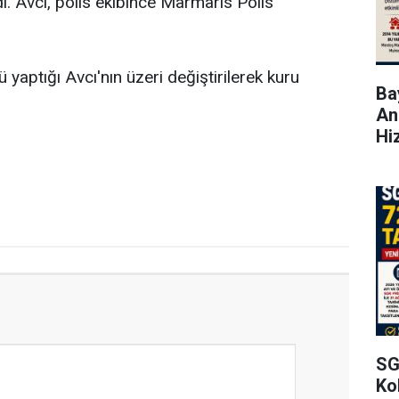
dı. Avcı, polis ekibince Marmaris Polis
ü yaptığı Avcı'nın üzeri değiştirilerek kuru
Bay
An
Hi
SG
Kol