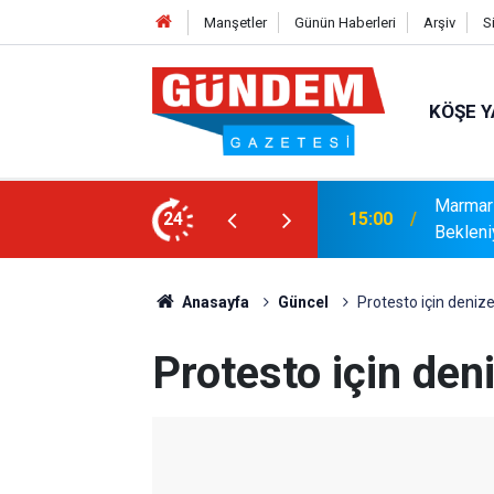
Manşetler
Günün Haberleri
Arşiv
S
KÖŞE Y
r: Yaklaşık 9 Bin 500 Yolcu ve Mürettebat
24
14:17
MARMAR
Anasayfa
Güncel
Protesto için denize
Protesto için deni