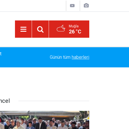
Muğla
26 °C
13:23
Bayram Arıcı: "Biz Bir Aileyiz" Anlayışıyla 12 Yı
Günün tüm
haberleri
ncel