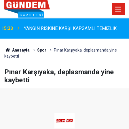
Marmaris Belediyespor'da Altyapıya Güçlü Takviye:
15:06
Mustafa Çolakoğlu ile Sözleşme İmzalandı
Anasayfa
Spor
Pınar Karşıyaka, deplasmanda yine
kaybetti
Pınar Karşıyaka, deplasmanda yine
kaybetti