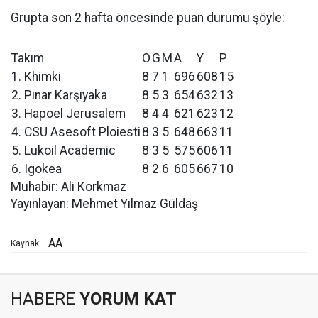
Grupta son 2 hafta öncesinde puan durumu şöyle:
Takım
O
G
M
A
Y
P
1. Khimki
8
7
1
696
608
15
2. Pınar Karşıyaka
8
5
3
654
632
13
3. Hapoel Jerusalem
8
4
4
621
623
12
4. CSU Asesoft Ploiesti
8
3
5
648
663
11
5. Lukoil Academic
8
3
5
575
606
11
6. Igokea
8
2
6
605
667
10
Muhabir: Ali Korkmaz
Yayınlayan: Mehmet Yılmaz Güldaş
AA
Kaynak:
HABERE
YORUM KAT