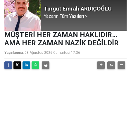
Turgut Emrah ARDIÇOĞLU
Yazarın Tüm Yazıları >
MÜŞTERİ HER ZAMAN HAKLIDIR…
AMA HER ZAMAN NAZİK DEĞİLDİR
Yayınlanma:
08 Ağustos 2026 Cumartesi 17:36
Telefon çalar:
“Yer var mı?”
Daha “Merhaba” denmeden sorular peş peşe gelir:
“Kaç para?”, “Kahvaltı dahil mi?”, “Denize yakın mı?”
Otel resepsiyonlarında çalışanların her gün defalarca