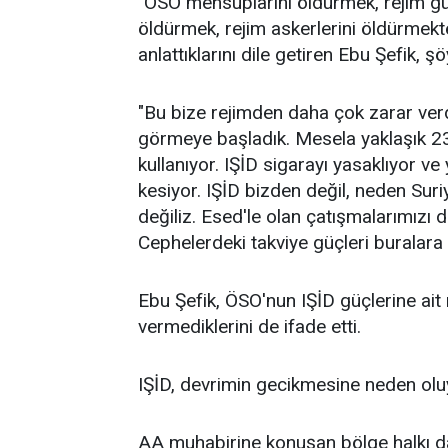
"ÖSO mensuplarını öldürmek, rejim güç
öldürmek, rejim askerlerini öldürmekt
anlattıklarını dile getiren Ebu Şefik, ş
"Bu bize rejimden daha çok zarar ver
görmeye başladık. Mesela yaklaşık 23
kullanıyor. IŞİD sigarayı yasaklıyor ve 
kesiyor. IŞİD bizden değil, neden Sur
değiliz. Esed'le olan çatışmalarımızı 
Cephelerdeki takviye güçleri buralara 
Ebu Şefik, ÖSO'nun IŞİD güçlerine ait
vermediklerini de ifade etti.
IŞİD, devrimin gecikmesine neden olu
AA muhabirine konuşan bölge halkı da I