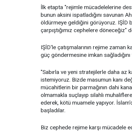
İlk etapta "rejimle mücadelelerine dest
bunun aksini ispatladığını savunan Ahm
öldürmeye geldiğini görüyoruz. IŞİD bir
çarpıştığımız cephelere döneceğiz" d
IŞİD'le çatışmalarının rejime zaman ka
güç göndermesine imkan sağladığını 
"Sabırla ve yeni stratejilerle daha az 
istemiyoruz. Bizde masumun kanı değer
mücahitlerin bir parmağının dahi kan
olmamakla suçlayıp silahlı muhalifler
ederek, kötü muamele yapıyor. İslam'
başladılar.
Biz cephede rejime karşı mücadele eder