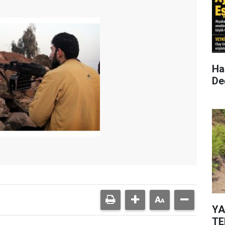
Has
Değ
YA
TE