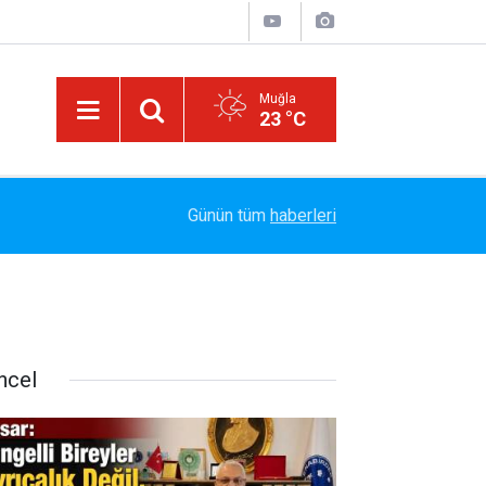
Muğla
23 °C
09:34
Mekke’de Yeni Bir Savunma Ekseni: Türkiye, Pak
Günün tüm
haberleri
ncel