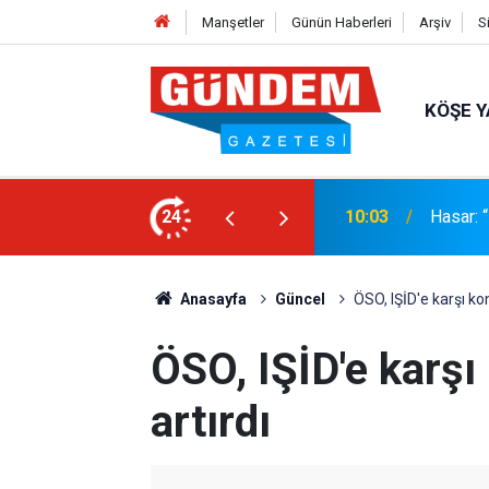
Manşetler
Günün Haberleri
Arşiv
S
KÖŞE Y
Değil, Eşitlik İstiyor!”
24
17:36
MÜŞTER
Anasayfa
Güncel
ÖSO, IŞİD'e karşı kon
ÖSO, IŞİD'e karşı 
artırdı