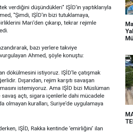
ek verdiğini düşündükleri" IŞİD'in yaptıklarıyla
ed, "Şimdi, IŞİD'in bizi tutuklamaya,
liklerini Mari'den çıkarıp, tekrar rejimle
Ma
edi.
Ya
Mü
zandırarak, bazı yerlere takviye
vurgulayan Ahmed, şöyle konuştu:
kan dökülmesini istiyoruz. IŞİD'le çatışmak
lidir. Dışarıdan, rejim karşıtı savaşan
amasını istemiyoruz. Ama IŞİD bizi Müslüman
e savaş açtı, sigara içenlerle dahi mücadele
da olmayan kuralları, Suriye'de uygulamaya
MA
TE
ken, IŞİD, Rakka kentinde 'emirliğini' ilan