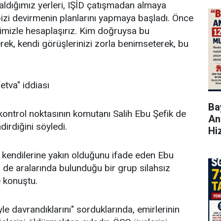
 aldığımız yerleri, IŞİD çatışmadan almaya
 bizi devirmenin planlarını yapmaya başladı. Önce
rimizle hesaplaşırız. Kim doğruysa bu
rek, kendi görüşlerinizi zorla benimseterek, bu
etva" iddiası
Bay
i kontrol noktasının komutanı Salih Ebu Şefik de
An
ndirdiğini söyledi.
Hi
n kendilerine yakın olduğunu ifade eden Ebu
 de aralarında bulunduğu bir grup silahsız
ye konuştu.
yle davrandıklarını" sorduklarında, emirlerinin