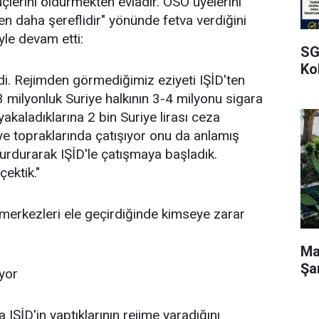
lerini öldürmekten evladır. ÖSO üyelerini
en daha şereflidir" yönünde fetva verdiğini
öyle devam etti:
SG
Kol
di. Rejimden görmediğimiz eziyeti IŞİD'ten
 milyonluk Suriye halkının 3-4 milyonu sigara
yakaladıklarına 2 bin Suriye lirası ceza
iye topraklarında çatışıyor onu da anlamış
durdurarak IŞİD'le çatışmaya başladık.
çektik."
 merkezleri ele geçirdiğinde kimseye zarar
Ma
Şa
yor
ŞİD'in yaptıklarının rejime yaradığını