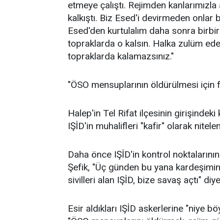
etmeye çalıştı. Rejimden kanlarımızla
kalkıştı. Biz Esed'i devirmeden onlar
Esed'den kurtulalım daha sonra birbi
topraklarda o kalsın. Halka zulüm ede
topraklarda kalamazsınız."
"ÖSO mensuplarının öldürülmesi için f
Halep'in Tel Rifat ilçesinin girişindek
IŞİD'in muhalifleri "kafir" olarak nitele
Daha önce IŞİD'in kontrol noktalarını
Şefik, "Üç günden bu yana kardeşimin
sivilleri alan IŞİD, bize savaş açtı" di
Esir aldıkları IŞİD askerlerine "niye bö