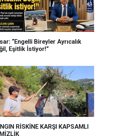
ar: “Engelli Bireyler Ayrıcalık
il, Eşitlik İstiyor!”
NGIN RİSKİNE KARŞI KAPSAMLI
MİZLİK