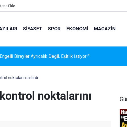
itene Ekle
AZILARI
SIYASET
SPOR
EKONOMI
MAGAZIN
İ HER ZAMAN HAKLIDIR… AMA HER ZAMAN NAZİK DEĞİLDİR
trol noktalarını artırdı
kontrol noktalarını
Gü