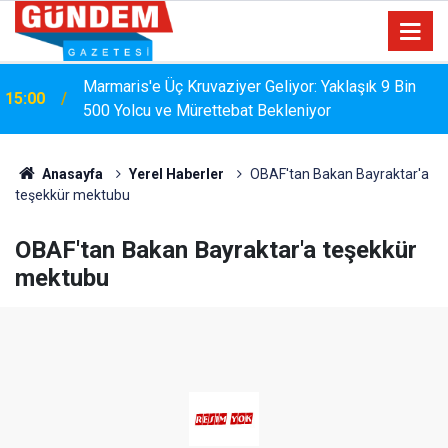
Marmaris'e Üç Kruvaziyer Geliyor: Yaklaşık 9 Bin
15:00
MARMARİS'TE DERELERDE TEMİZLİK
500 Yolcu ve Mürettebat Bekleniyor
14:17
SEFERBERLİĞİ
Anasayfa
Yerel Haberler
OBAF'tan Bakan Bayraktar'a
teşekkür mektubu
OBAF'tan Bakan Bayraktar'a teşekkür
mektubu