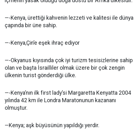
içmenin yasak olduğu doğa dostu bir Afrika ülkesidir.
—-Kenya, ürettiği kahvenin lezzeti ve kalitesi ile dünya
çapında bir üne sahip.
—-Kenya,Çin’e eşek ihraç ediyor
—-Okyanus kıyısında çok iyi turizm tesisizlerine sahip
olan ve başta İsrailliler olmak üzere bir çok zengin
ülkenin turist gönderdiği ülke.
—-Kenya’nın ilk first lady’si Margaretta Kenyatta 2004
yılında 42 km ile Londra Maratonunun kazananı
olmuştur.
—Kenya; aşk büyüsünün yapıldığı yerdir.