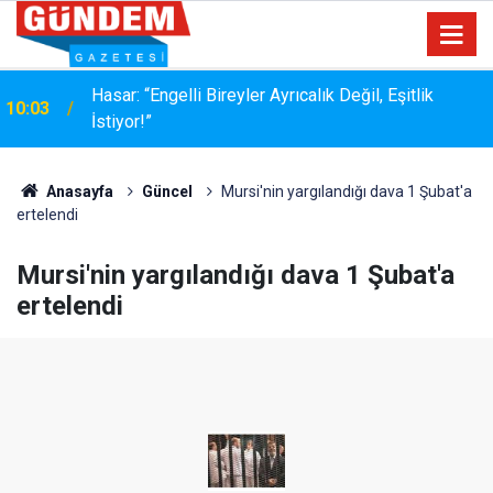
MÜŞTERİ HER ZAMAN HAKLIDIR… AMA HER
17:36
ZAMAN NAZİK DEĞİLDİR
Anasayfa
Güncel
Mursi'nin yargılandığı dava 1 Şubat'a
ertelendi
Mursi'nin yargılandığı dava 1 Şubat'a
ertelendi