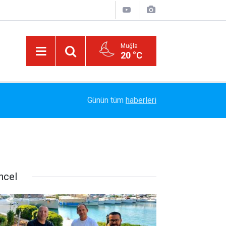
Muğla
20 °C
or
14:05
SİRAÇ İÇİN LUNAPARKTA BULUŞUYORUZ
Günün tüm
haberleri
ncel