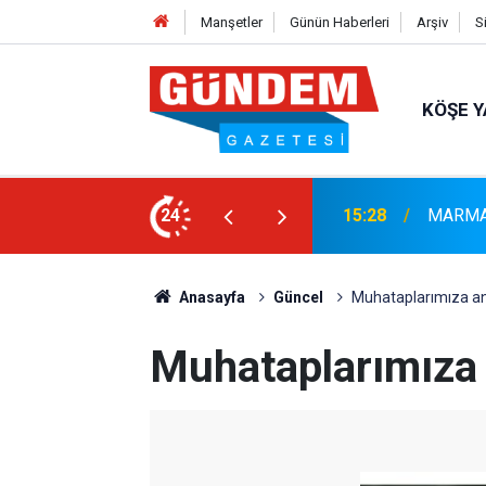
Manşetler
Günün Haberleri
Arşiv
S
KÖŞE Y
ULUŞMALARI TAMAMLANDI
24
14:44
Marmari
Anasayfa
Güncel
Muhataplarımıza an
Muhataplarımıza 