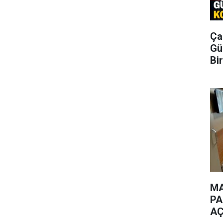
Ça
Gü
Bi
MA
PA
AÇ