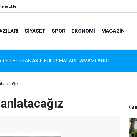
itene Ekle
AZILARI
SIYASET
SPOR
EKONOMI
MAGAZIN
s'te Çam Ağaçlarına Güvenli Dokunuş: Budama Çalışmaları Sürüy
latacağız
anlatacağız
Gü