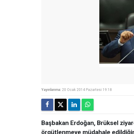
Yayınlanma:
20 Ocak 2014 Pazartesi 19:18
Başbakan Erdoğan, Brüksel ziyaret
örgütlenmeye müdahale edildiğini