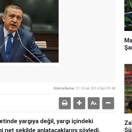
Ma
Şa
Güncelleme:
21 Ocak 2014 Salı 09:48
inde yargıya değil, yargı içindeki
Za
Sü
 net şekilde anlatacaklarını söyledi.