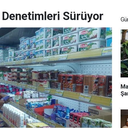
 Denetimleri Sürüyor
Gü
Ma
Şa