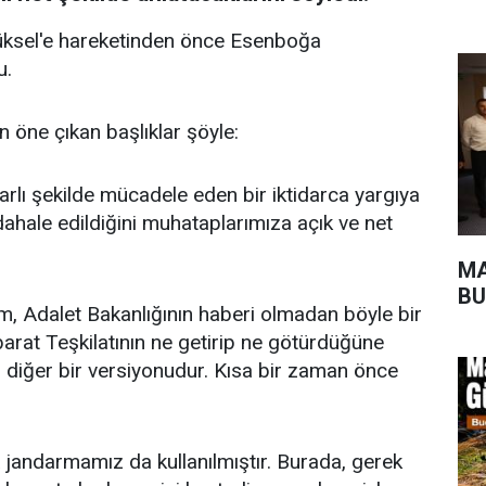
ksel'e hareketinden önce Esenboğa
u.
 öne çıkan başlıklar şöyle:
rarlı şekilde mücadele eden bir iktidarca yargıya
ahale edildiğini muhataplarımıza açık ve net
MA
BU
im, Adalet Bakanlığının haberi olmadan böyle bir
barat Teşkilatının ne getirip ne götürdüğüne
 diğer bir versiyonudur. Kısa bir zaman önce
a jandarmamız da kullanılmıştır. Burada, gerek