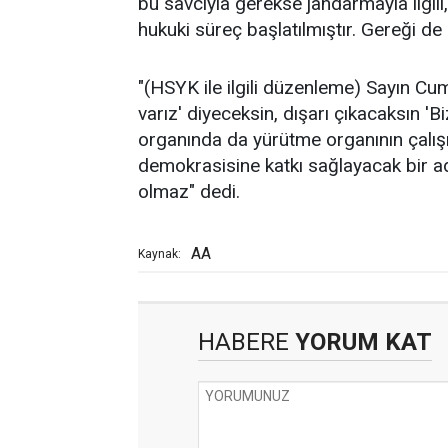
bu savcıyla gerekse jandarmayla ilgi
hukuki süreç başlatılmıştır. Gereği de b
"(HSYK ile ilgili düzenleme) Sayın C
varız' diyeceksin, dışarı çıkacaksın 
organında da yürütme organının çalış
demokrasisine katkı sağlayacak bir 
olmaz" dedi.
AA
Kaynak:
HABERE
YORUM KAT