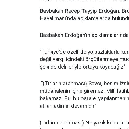
Başbakan Recep Tayyip Erdoğan, Brü
Havalimanı'nda açıklamalarda bulund
Başbakan Erdoğan'ın açıklamalarından
"Türkiye'de özellikle yolsuzluklarla ka
değil yargı içindeki örgütlenmeye müd
şekilde delilleriyle ortaya koyacağız"
"(Tırların aranması) Savcı, benim izn
müdahalenin içine giremez. Milli İstih
bakamaz. Bu, bu paralel yapılanmanın
atılan adımın devamıdır"
(Tırların aranması) Ne yazık ki burad