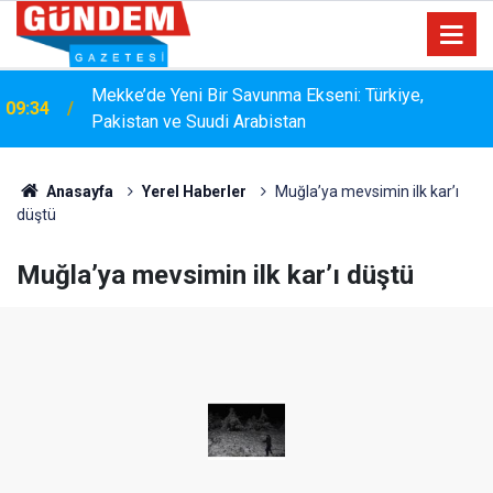
Mekke’de Yeni Bir Savunma Ekseni: Türkiye,
09:34
Pakistan ve Suudi Arabistan
15:33
YANGIN RİSKİNE KARŞI KAPSAMLI TEMİZLİK
Anasayfa
Yerel Haberler
Muğla’ya mevsimin ilk kar’ı
düştü
Muğla’ya mevsimin ilk kar’ı düştü