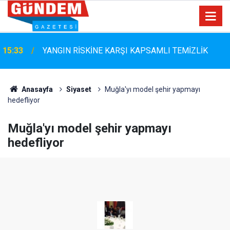
Marmaris Belediyespor'da Altyapıya Güçlü Takviye:
15:06
Mustafa Çolakoğlu ile Sözleşme İmzalandı
Anasayfa
Siyaset
Muğla'yı model şehir yapmayı
hedefliyor
Muğla'yı model şehir yapmayı
hedefliyor