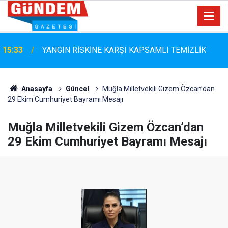
Marmaris Belediyespor'da Altyapıya Güçlü Takviye:
15:06
Mustafa Çolakoğlu ile Sözleşme İmzalandı
Anasayfa
Güncel
Muğla Milletvekili Gizem Özcan’dan
29 Ekim Cumhuriyet Bayramı Mesajı
Muğla Milletvekili Gizem Özcan’dan
29 Ekim Cumhuriyet Bayramı Mesajı