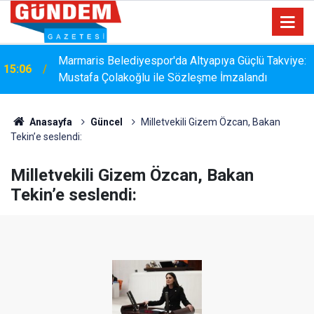
Marmaris Belediyespor'da Altyapıya Güçlü Takviye:
15:06
Mustafa Çolakoğlu ile Sözleşme İmzalandı
Marmaris Belediyesispor, Profesyonel Gelişim Ligi
14:40
İçin Başvurusunu Tamamladı
Anasayfa
Güncel
Milletvekili Gizem Özcan, Bakan
Tekin’e seslendi:
Milletvekili Gizem Özcan, Bakan
Tekin’e seslendi: