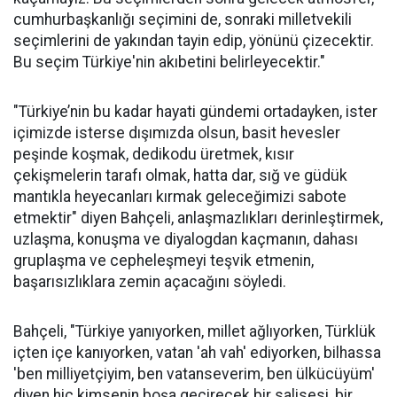
cumhurbaşkanlığı seçimini de, sonraki milletvekili
seçimlerini de yakından tayin edip, yönünü çizecektir.
Bu seçim Türkiye'nin akıbetini belirleyecektir."
"Türkiye’nin bu kadar hayati gündemi ortadayken, ister
içimizde isterse dışımızda olsun, basit hevesler
peşinde koşmak, dedikodu üretmek, kısır
çekişmelerin tarafı olmak, hatta dar, sığ ve güdük
mantıkla heyecanları kırmak geleceğimizi sabote
etmektir" diyen Bahçeli, anlaşmazlıkları derinleştirmek,
uzlaşma, konuşma ve diyalogdan kaçmanın, dahası
gruplaşma ve cepheleşmeyi teşvik etmenin,
başarısızlıklara zemin açacağını söyledi.
Bahçeli, "Türkiye yanıyorken, millet ağlıyorken, Türklük
içten içe kanıyorken, vatan 'ah vah' ediyorken, bilhassa
'ben milliyetçiyim, ben vatanseverim, ben ülkücüyüm'
diyen hiç kimsenin boşa geçirecek bir salisesi, bir