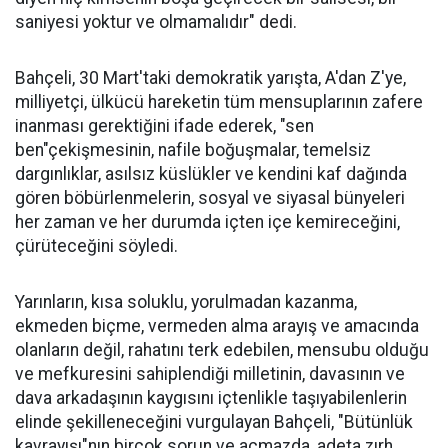
saniyesi yoktur ve olmamalıdır" dedi.
Bahçeli, 30 Mart'taki demokratik yarışta, A'dan Z'ye,
milliyetçi, ülkücü hareketin tüm mensuplarının zafere
inanması gerektiğini ifade ederek, "sen
ben"çekişmesinin, nafile boğuşmalar, temelsiz
dargınlıklar, asılsız küslükler ve kendini kaf dağında
gören böbürlenmelerin, sosyal ve siyasal bünyeleri
her zaman ve her durumda içten içe kemireceğini,
çürüteceğini söyledi.
Yarınların, kısa soluklu, yorulmadan kazanma,
ekmeden biçme, vermeden alma arayış ve amacında
olanların değil, rahatını terk edebilen, mensubu olduğu
ve mefkuresini sahiplendiği milletinin, davasının ve
dava arkadaşının kaygısını içtenlikle taşıyabilenlerin
elinde şekilleneceğini vurgulayan Bahçeli, "Bütünlük
kavrayışı"nın birçok sorun ve açmazda, adeta zırh,