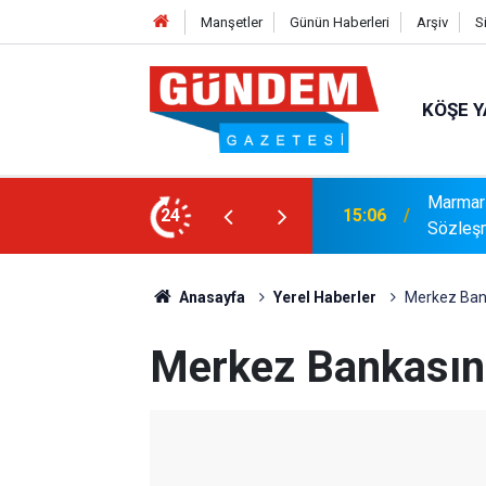
Manşetler
Günün Haberleri
Arşiv
S
KÖŞE Y
ıya Güçlü Takviye: Mustafa Çolakoğlu ile
Marmari
24
14:40
Tamaml
Anasayfa
Yerel Haberler
Merkez Bank
Merkez Bankasını