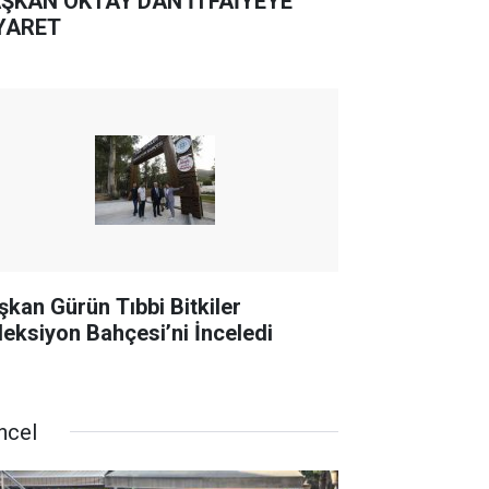
ŞKAN OKTAY'DAN İTFAİYEYE
YARET
şkan Gürün Tıbbi Bitkiler
leksiyon Bahçesi’ni İnceledi
ncel