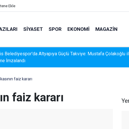
itene Ekle
AZILARI
SIYASET
SPOR
EKONOMI
MAGAZIN
s Belediyesispor, Profesyonel Gelişim Ligi İçin Başvurusunu
adı
asının faiz kararı
n faiz kararı
Ye