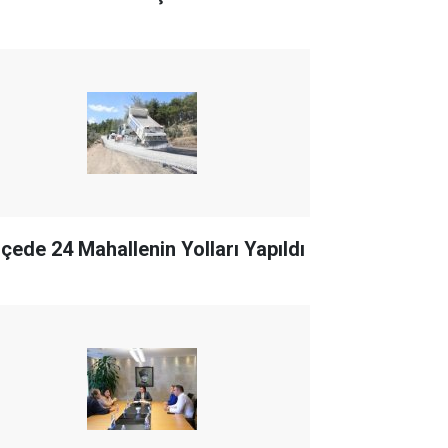
İlçede 24 Mahallenin Yolları Yapıldı