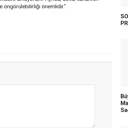
e öngörülebilirliği önemlidir."
SO
PR
Bü
Ma
Sa