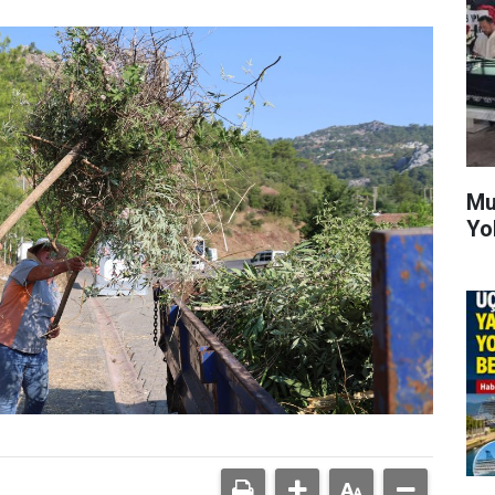
Mu
Yo