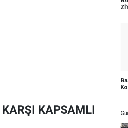
BA
Zİ
Ba
Ko
E KARŞI KAPSAMLI
Gü