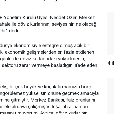
BB Yönetim Kurulu Üyesi Necdet Özer, Merkez
ahale ile döviz kurlarının, seviyesinin ne olacağı
dir" dedi.
, dünya ekonomisiyle entegre olmuş açık bir
i ekonomik gelişmelerden en fazla etkilenen
on günlerde döviz kurlarındaki yükselmenin,
4 
el sektörü zarar vermeye başladığını ifade eden
eliş, birçok büyük ve küçük firmamızın borç
i öngörülemez yükselişin önüne geçmek amacıyla
ına gitmiştir. Merkez Bankası, faiz oranlarını
r ele almaya çalışmıştır. İnşallah alınan bu
lamasını umuyorum. Ayrıca, döviz kurlarının