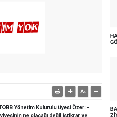
HA
GÖ
 TOBB Yönetim Kulurulu üyesi Özer: -
BA
Zİ
viyesinin ne olacağı değil istikrar ve