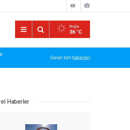
Muğla
36 °C
14:15
Bakanlık Veri Sunamadı: Metin Ergun'dan Turizm 
Günün tüm
haberleri
rel Haberler