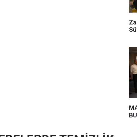
Za
Sü
MA
BU