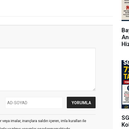
Bay
An
Hi
SG
veya imalar, inançlara saldırı içeren, imla kuralları ile
Kol
flerle yazılmış yorumlar onaylanmamaktadır.