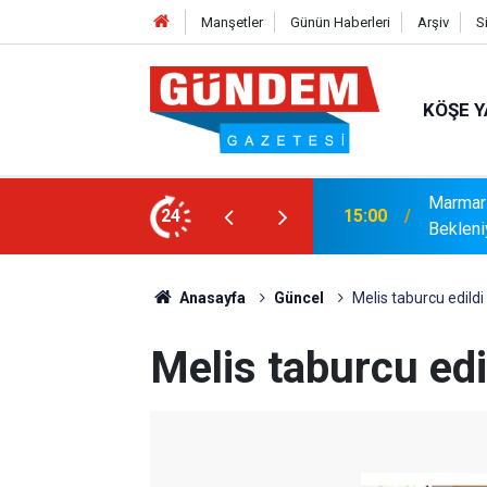
Manşetler
Günün Haberleri
Arşiv
S
KÖŞE Y
r: Yaklaşık 9 Bin 500 Yolcu ve Mürettebat
24
14:17
MARMAR
Anasayfa
Güncel
Melis taburcu edildi
Melis taburcu edi