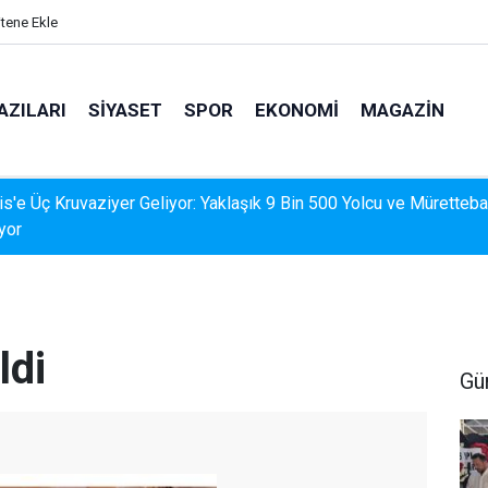
itene Ekle
AZILARI
SIYASET
SPOR
EKONOMI
MAGAZIN
İS'TE DERELERDE TEMİZLİK SEFERBERLİĞİ
ldi
Gü