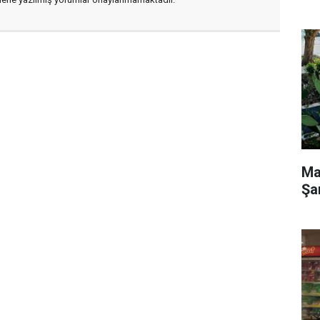
Ma
Şa