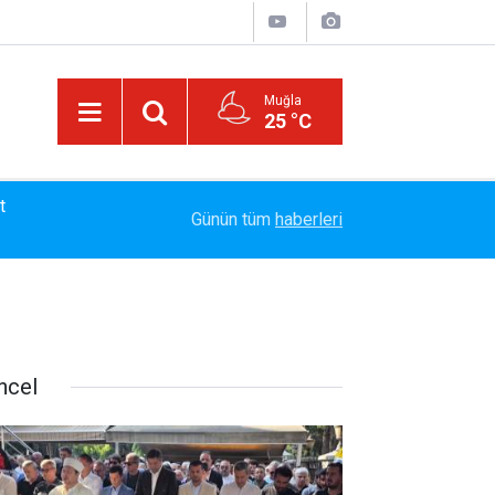
Muğla
25 °C
13:23
Bayram Arıcı: "Biz Bir Aileyiz" Anlayışıyla 12 Yı
Günün tüm
haberleri
ncel