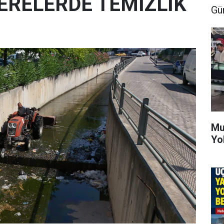
ERELERDE TEMİZLİK
Gü
Mu
Yo