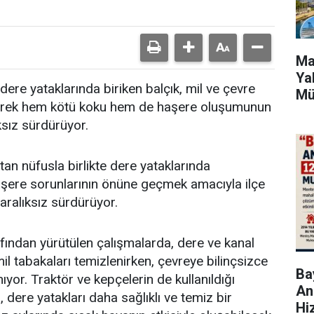
Ma
Ya
dere yataklarında biriken balçık, mil ve çevre
Mü
zleyerek hem kötü koku hem de haşere oluşumunun
ksız sürdürüyor.
an nüfusla birlikte dere yataklarında
aşere sorunlarının önüne geçmek amacıyla ilçe
 aralıksız sürdürüyor.
afından yürütülen çalışmalarda, dere ve kanal
mil tabakaları temizlenirken, çevreye bilinçsizce
Bay
nıyor. Traktör ve kepçelerin de kullanıldığı
An
, dere yatakları daha sağlıklı ve temiz bir
Hi