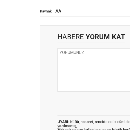
AA
Kaynak:
HABERE
YORUM KAT
UYARI:
Küfür, hakaret, rencide edici cümleler 
yazılmamış,
Türkçe karakter kullanılmayan ve büyük har