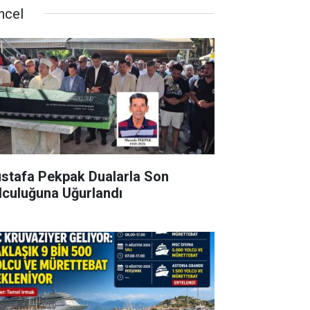
ncel
stafa Pekpak Dualarla Son
lculuğuna Uğurlandı