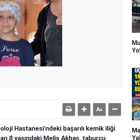
Mu
Yo
loji Hastanesi'ndeki başarılı kemik iliği
Ma
Ya
şan 8 yaşındaki Melis Akbaş, taburcu