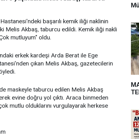
Mü
astanesi'ndeki başarılı kemik iliği naklinin
 Melis Akbaş, taburcu edildi. Kemik iliği nakli
 "Çok mutluyum" oldu.
ındaki erkek kardeşi Arda Berat ile Ege
tanesi'nden çıkan Melis Akbaş, gazetecilerin
öyledi.
MA
nde maskeyle taburcu edilen Melis Akbaş
TE
inerek evine doğru yol çıktı. Araca binmeden
çok mutlu olduklarını vurgulayarak herkese
ram