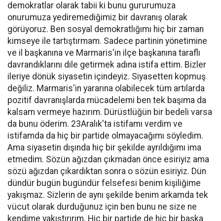
demokratlar olarak tabii ki bunu gururumuza
onurumuza yediremediğimiz bir davranış olarak
görüyoruz. Ben sosyal demokratlığımı hiç bir zaman
kimseye ile tartıştırmam. Sadece partinin yönetimine
ve il başkanına ve Marmaris'in ilçe başkanına taraflı
davrandıklarını dile getirmek adına istifa ettim. Bizler
ileriye dönük siyasetin içindeyiz. Siyasetten kopmuş
değiliz. Marmaris'in yararına olabilecek tüm artılarda
pozitif davranışlarda mücadelemi ben tek başıma da
kalsam vermeye hazırım. Dürüstlüğün bir bedeli varsa
da bunu öderim. 23Aralık'ta istifamı verdim ve
istifamda da hiç bir partide olmayacağımı söyledim.
Ama siyasetin dışında hiç bir şekilde ayrıldığımı ima
etmedim. Sözün ağızdan çıkmadan önce esiriyiz ama
sözü ağızdan çıkardıktan sonra o sözün esiriyiz. Dün
dündür bugün bugündür felsefesi benim kişiliğime
yakışmaz. Sizlerin de aynı şekilde benim arkamda tek
vücut olarak durduğunuz için ben bunu ne size ne
kendime yakıştırırım. Hiç bir partide de hiç bir başka