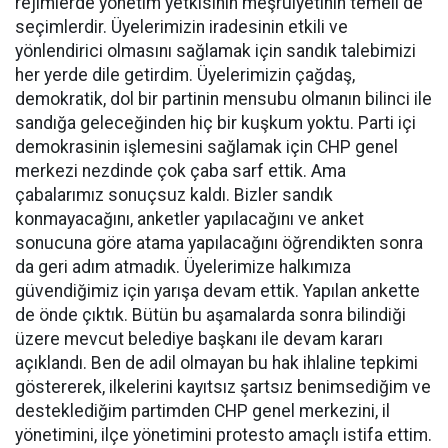
rejimlerde yönetim yetkisinin meşruiyetinin temeli de
seçimlerdir. Üyelerimizin iradesinin etkili ve
yönlendirici olmasını sağlamak için sandık talebimizi
her yerde dile getirdim. Üyelerimizin çağdaş,
demokratik, dol bir partinin mensubu olmanın bilinci ile
sandığa geleceğinden hiç bir kuşkum yoktu. Parti içi
demokrasinin işlemesini sağlamak için CHP genel
merkezi nezdinde çok çaba sarf ettik. Ama
çabalarımız sonuçsuz kaldı. Bizler sandık
konmayacağını, anketler yapılacağını ve anket
sonucuna göre atama yapılacağını öğrendikten sonra
da geri adım atmadık. Üyelerimize halkımıza
güvendiğimiz için yarışa devam ettik. Yapılan ankette
de önde çıktık. Bütün bu aşamalarda sonra bilindiği
üzere mevcut belediye başkanı ile devam kararı
açıklandı. Ben de adil olmayan bu hak ihlaline tepkimi
göstererek, ilkelerini kayıtsız şartsız benimsediğim ve
desteklediğim partimden CHP genel merkezini, il
yönetimini, ilçe yönetimini protesto amaçlı istifa ettim.