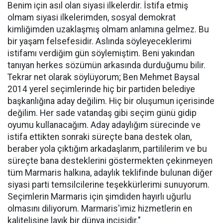
Benim için asıl olan siyasi ilkelerdir. İstifa etmiş
olmam siyasi ilkelerimden, sosyal demokrat
kimliğimden uzaklaşmış olmam anlamına gelmez. Bu
bir yaşam felsefesidir. Aslında söyleyeceklerimi
istifamı verdiğim gün söylemiştim. Beni yakından
tanıyan herkes sözümün arkasında durduğumu bilir.
Tekrar net olarak söylüyorum; Ben Mehmet Baysal
2014 yerel seçimlerinde hiç bir partiden belediye
başkanlığına aday değilim. Hiç bir oluşumun içerisinde
değilim. Her sade vatandaş gibi seçim günü gidip
oyumu kullanacağım. Aday adaylığım sürecinde ve
istifa ettikten sonraki süreçte bana destek olan,
beraber yola çıktığım arkadaşlarım, partililerim ve bu
süreçte bana desteklerini göstermekten çekinmeyen
tüm Marmaris halkına, adaylık teklifinde bulunan diğer
siyasi parti temsilcilerine teşekkürlerimi sunuyorum.
Seçimlerin Marmaris için şimdiden hayırlı uğurlu
olmasını diliyorum. Marmaris'imiz hizmetlerin en
kalitelisine layık bir dünya incisidir."