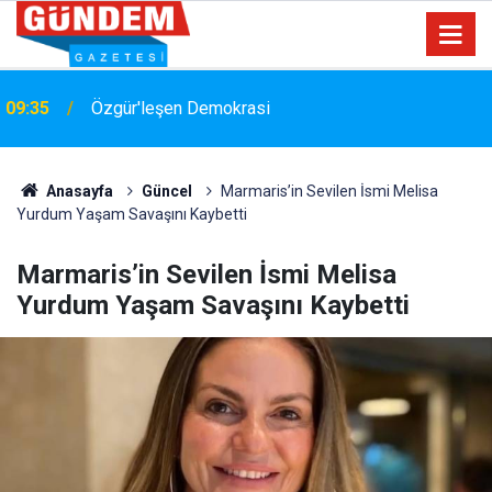
09:35
Özgür'leşen Demokrasi
Fatma Gebeş Çimen CHP'den İstifa Etti: "Artık Yeni
09:29
Şeyler Söylemek Lazım"
Anasayfa
Güncel
Marmaris’in Sevilen İsmi Melisa
Yurdum Yaşam Savaşını Kaybetti
Marmaris’in Sevilen İsmi Melisa
Yurdum Yaşam Savaşını Kaybetti