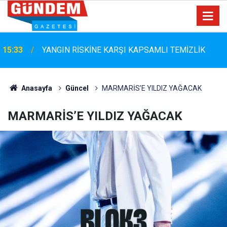
Marmaris Belediyespor'da Altyapıya Güçlü Takviye:
15:06
Mustafa Çolakoğlu ile Sözleşme İmzalandı
Anasayfa
Güncel
MARMARİS’E YILDIZ YAĞACAK
MARMARİS’E YILDIZ YAĞACAK