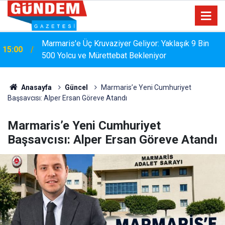
Marmaris'e Üç Kruvaziyer Geliyor: Yaklaşık 9 Bin
15:00
500 Yolcu ve Mürettebat Bekleniyor
MARMARİS'TE DERELERDE TEMİZLİK
14:17
SEFERBERLİĞİ
Anasayfa
Güncel
Marmaris’e Yeni Cumhuriyet
Başsavcısı: Alper Ersan Göreve Atandı
Marmaris’e Yeni Cumhuriyet
Başsavcısı: Alper Ersan Göreve Atandı