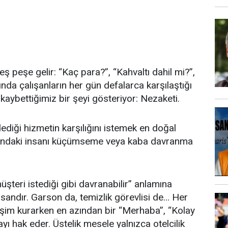
peşe gelir: “Kaç para?”, “Kahvaltı dahil mi?”,
nda çalışanların her gün defalarca karşılaştığı
aybettiğimiz bir şeyi gösteriyor: Nezaketi.
dediği hizmetin karşılığını istemek en doğal
ısındaki insanı küçümseme veya kaba davranma
şteri istediği gibi davranabilir” anlamına
sandır. Garson da, temizlik görevlisi de… Her
tişim kurarken en azından bir “Merhaba”, “Kolay
ı hak eder. Üstelik mesele yalnızca otelcilik