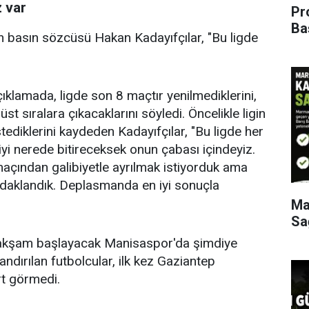
z var
Pr
Ba
 basın sözcüsü Hakan Kadayıfçılar, "Bu ligde
ıklamada, ligde son 8 maçtır yenilmediklerini,
st sıralara çıkacaklarını söyledi. Öncelikle ligin
stediklerini kaydeden Kadayıfçılar, "Bu ligde her
n iyi nerede bitireceksek onun çabası içindeyiz.
çından galibiyetle ayrılmak istiyorduk ama
daklandık. Deplasmanda en iyi sonuçla
Ma
Sa
 akşam başlayacak Manisaspor'da şimdiye
andırılan futbolcular, ilk kez Gaziantep
t görmedi.