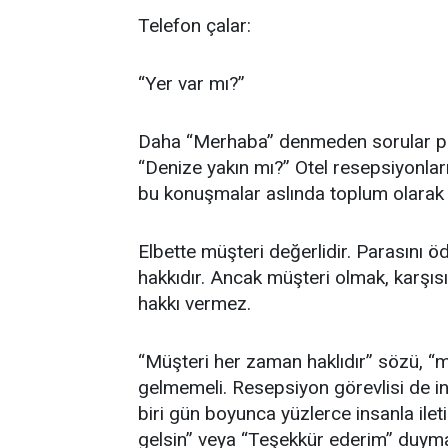
Telefon çalar:
“Yer var mı?”
Daha “Merhaba” denmeden sorular peş 
“Denize yakın mı?” Otel resepsiyonları
bu konuşmalar aslında toplum olarak k
Elbette müşteri değerlidir. Parasını ö
hakkıdır. Ancak müşteri olmak, karş
hakkı vermez.
“Müşteri her zaman haklıdır” sözü, “mü
gelmemeli. Resepsiyon görevlisi de in
biri gün boyunca yüzlerce insanla ile
gelsin” veya “Teşekkür ederim” duymay