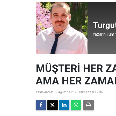
Turgu
Yazarın Tüm Y
MÜŞTERİ HER Z
AMA HER ZAMAN
Yayınlanma:
08 Ağustos 2026 Cumartesi 17:36