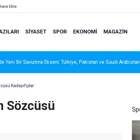
itene Ekle
AZILARI
SIYASET
SPOR
EKONOMI
MAGAZIN
 RİSKİNE KARŞI KAPSAMLI TEMİZLİK
üsü Kadayıfçılar:
n Sözcüsü
Sp