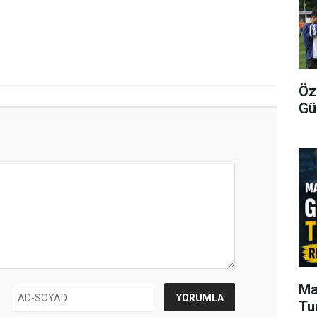
Öz
Gü
Ma
Tu