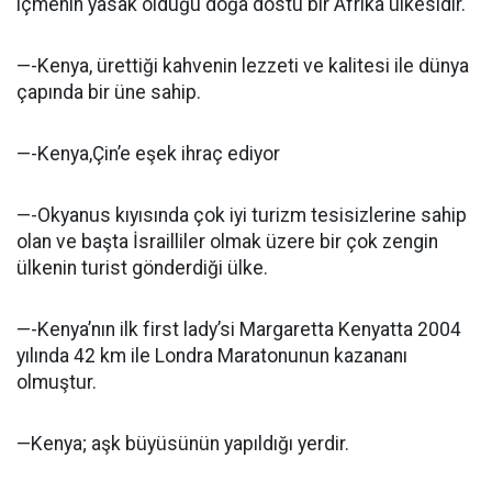
içmenin yasak olduğu doğa dostu bir Afrika ülkesidir.
—-Kenya, ürettiği kahvenin lezzeti ve kalitesi ile dünya
çapında bir üne sahip.
—-Kenya,Çin’e eşek ihraç ediyor
—-Okyanus kıyısında çok iyi turizm tesisizlerine sahip
olan ve başta İsrailliler olmak üzere bir çok zengin
ülkenin turist gönderdiği ülke.
—-Kenya’nın ilk first lady’si Margaretta Kenyatta 2004
yılında 42 km ile Londra Maratonunun kazananı
olmuştur.
—Kenya; aşk büyüsünün yapıldığı yerdir.