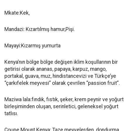
Mkate:Kek,
Mandazi: Kızartılmış hamur,Pişi.
Mayayi:Kızarmış yumurta
Kenya’nın bölge bölge değişen iklim koşullarının bir
getirisi olarak ananas, papaya, karpuz, mango,
portakal, guava, muz, hindistancevizi ve Türkçe’ye
“çarkıfelek meyvesi” olarak çevrilen “passion fruit”.
Maziwa lala:fındık, fıstık, şeker, krem peynir ve yoğurt
birleşiminden oluşan, serinletici, geleneksel yoğurt
tatlısı.
Coupe Mount Kenya: Taze meyvelerden, dondurma,