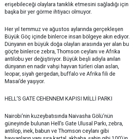
erişebileceği olaylara tanıklık etmesini sağladığı için
başka bir yer görme ihtiyacı olmuyor.
Her yıl temmuz ve ağustos aylarında gerçekleşen
Büyük Göç içinde binlerce insan bölgeye akın ediyor.
Dünyanın en büyük doğa olayları arasında yer alan bu
göçte binlerce zebra, Thomson ceylanı ve Afrika
antilobu yer değiştiriyor. Büyük beşli adıyla anılan
dünyanın en nadir vahşi hayvan türleri olan aslan,
leopar, siyah gergedan, buffalo ve Afrika fili de
Masai’de yaşıyor.
HELL’S GATE CEHENNEM KAPISI MİLLİ PARKI
Nairobi‘nin kuzeybatısında Naivasha Gölü‘nün
güneyinde bulunan Hell’s Gate Ulusal Parkı, zebra,
antilop, inek, babun ve Thomson ceylanı gibi
hayvanların yanı sıra kartal, akbaba, şahin gibi 100’ün