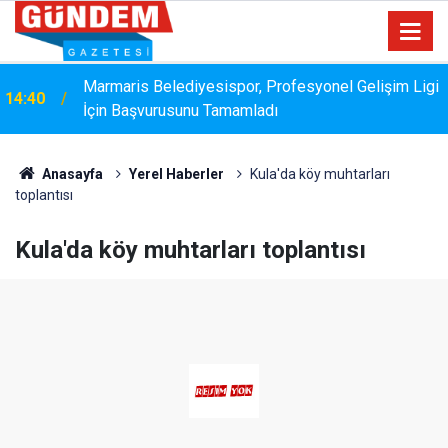
Marmaris Belediyesispor, Profesyonel Gelişim Ligi
14:40
Bakanlık Veri Sunamadı: Metin Ergun'dan Turizm
İçin Başvurusunu Tamamladı
14:15
Eleştirisi
Anasayfa
Yerel Haberler
Kula'da köy muhtarları
toplantısı
Kula'da köy muhtarları toplantısı