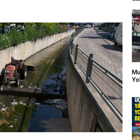
Mu
Yo