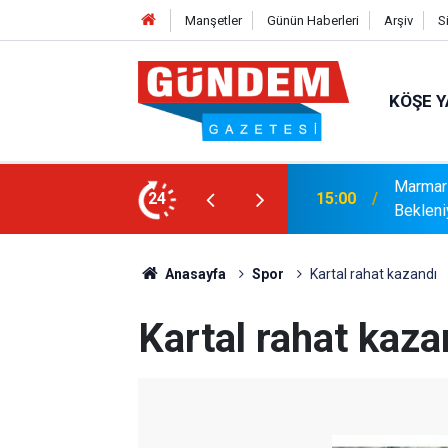
Manşetler
Günün Haberleri
Arşiv
S
KÖŞE Y
r: Yaklaşık 9 Bin 500 Yolcu ve Mürettebat
24
14:17
MARMAR
Anasayfa
Spor
Kartal rahat kazandı
Kartal rahat kaza