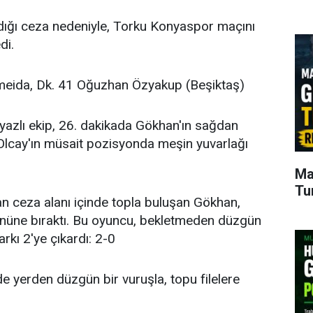
ldığı ceza nedeniyle, Torku Konyaspor maçını
di.
lmeida, Dk. 41 Oğuzhan Özyakup (Beşiktaş)
yazlı ekip, 26. dakikada Gökhan'ın sağdan
 Olcay'ın müsait pozisyonda meşin yuvarlağı
Ma
Tu
an ceza alanı içinde topla buluşan Gökhan,
önüne bıraktı. Bu oyuncu, bekletmeden düzgün
arkı 2'ye çıkardı: 2-0
e yerden düzgün bir vuruşla, topu filelere