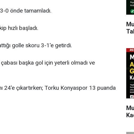
da 3-0 önde tamamladı.
Mu
p hızlı başladı.
Ta
tığı golle skoru 3-1'e getirdi.
çabası başka gol için yeterli olmadı ve
nı 24'e çıkartırken; Torku Konyaspor 13 puanda
Mu
Ka