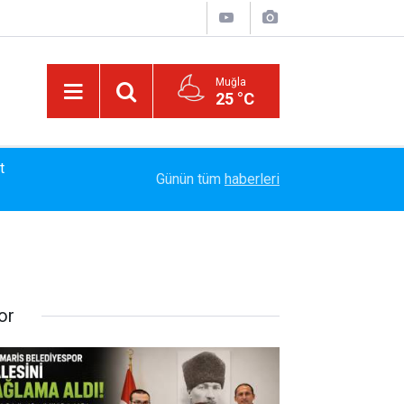
Muğla
25 °C
13:23
Bayram Arıcı: "Biz Bir Aileyiz" Anlayışıyla 12 Yı
Günün tüm
haberleri
or