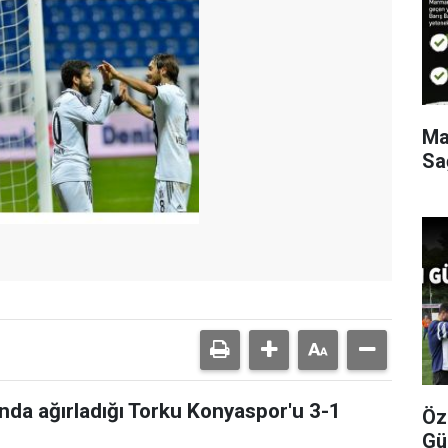
Ma
Sa
ında ağırladığı Torku Konyaspor'u 3-1
Öz
Gü