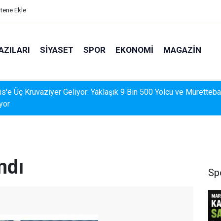
itene Ekle
AZILARI
SIYASET
SPOR
EKONOMI
MAGAZIN
İS'TE DERELERDE TEMİZLİK SEFERBERLİĞİ
ndı
Sp