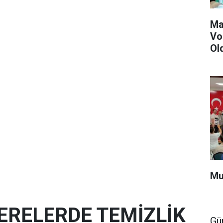
Ma
Vo
Ol
Mu
ERELERDE TEMİZLİK
Gü