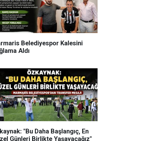
rmaris Belediyespor Kalesini
ğlama Aldı
kaynak: "Bu Daha Başlangıç, En
zel Günleri Birlikte Yaşayacağız"