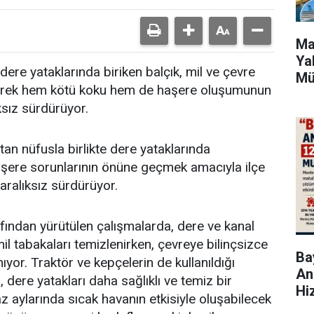
Ma
Ya
dere yataklarında biriken balçık, mil ve çevre
Mü
zleyerek hem kötü koku hem de haşere oluşumunun
ksız sürdürüyor.
an nüfusla birlikte dere yataklarında
aşere sorunlarının önüne geçmek amacıyla ilçe
 aralıksız sürdürüyor.
afından yürütülen çalışmalarda, dere ve kanal
mil tabakaları temizlenirken, çevreye bilinçsizce
Bay
nıyor. Traktör ve kepçelerin de kullanıldığı
An
, dere yatakları daha sağlıklı ve temiz bir
Hi
z aylarında sıcak havanın etkisiyle oluşabilecek