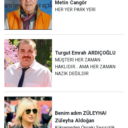
Metin
Cangör
HER YER PARK YERİ
Turgut Emrah
ARDIÇOĞLU
MÜŞTERİ HER ZAMAN
HAKLIDIR… AMA HER ZAMAN
NAZİK DEĞİLDİR
Benim adım ZÜLEYHA!
Züleyha
Aldoğan
Kükremeden Önceki Sessizlik...