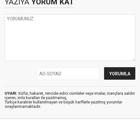
YAZIYA
YORUM KAT
Yenilenmesine
UYARI:
Küfür, hakaret, rencide edici cümleler veya imalar, inançlara saldırı
içeren, imla kuralları ile yazılmamış,
Türkçe karakter kullanılmayan ve büyük harflerle yazılmış yorumlar
onaylanmamaktadır.