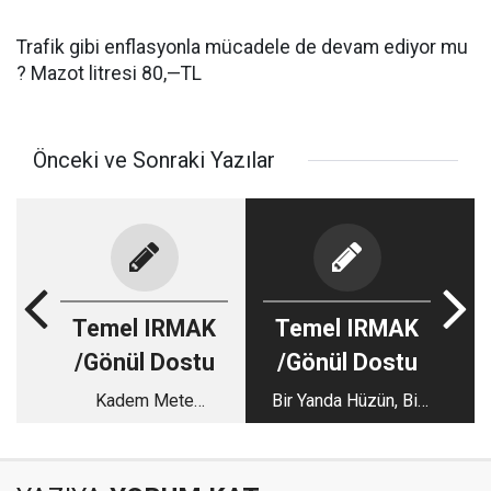
Trafik gibi enflasyonla mücadele de devam ediyor mu
? Mazot litresi 80,—TL
Önceki ve Sonraki Yazılar
Temel IRMAK
Temel IRMAK
/Gönül Dostu
/Gönül Dostu
Kadem Mete
Bir Yanda Hüzün, Bir
Sözünün Arkasında
Yanda Sevinç…
Durdu: Bir Tuvalet
Meselesinden Stadın