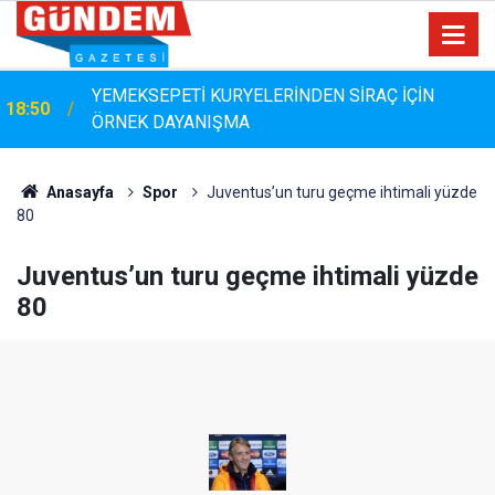
MHP Muğla İl Başkanı Emrah Oltulu Köyceğiz’de:
18:17
“Köyceğiz Mazeret Değil, Hizmet Bekliyor”
Anasayfa
Spor
Juventus’un turu geçme ihtimali yüzde
80
Juventus’un turu geçme ihtimali yüzde
80