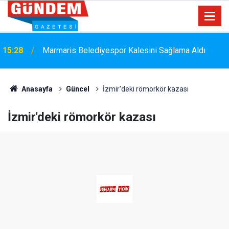
15:28
Marmaris Belediyespor Kalesini Sağlama Aldı
Marmaris'e Üç Kruvaziyer Geliyor: Yaklaşık 9 Bin
15:00
500 Yolcu ve Mürettebat Bekleniyor
Anasayfa
Güncel
İzmir'deki römorkör kazası
İzmir'deki römorkör kazası