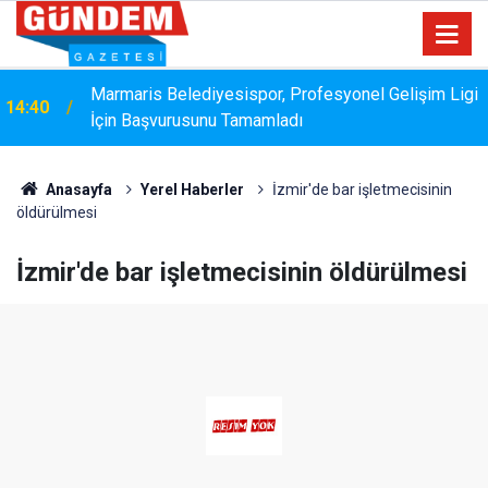
Marmaris Belediyesispor, Profesyonel Gelişim Ligi
14:40
İçin Başvurusunu Tamamladı
Bakanlık Veri Sunamadı: Metin Ergun'dan Turizm
14:15
Eleştirisi
Anasayfa
Yerel Haberler
İzmir'de bar işletmecisinin
öldürülmesi
İzmir'de bar işletmecisinin öldürülmesi