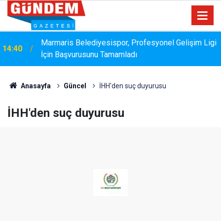
Marmaris Belediyesispor, Profesyonel Gelişim Ligi
14:40
Bakanlık Veri Sunamadı: Metin Ergun'dan Turizm
İçin Başvurusunu Tamamladı
14:15
Eleştirisi
Anasayfa
Güncel
İHH'den suç duyurusu
İHH'den suç duyurusu