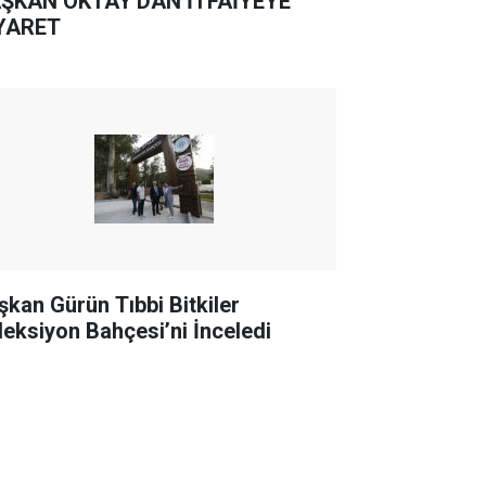
ŞKAN OKTAY'DAN İTFAİYEYE
YARET
şkan Gürün Tıbbi Bitkiler
leksiyon Bahçesi’ni İnceledi