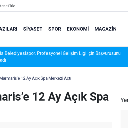
itene Ekle
AZILARI
SIYASET
SPOR
EKONOMI
MAGAZIN
s Belediyesispor, Profesyonel Gelişim Ligi İçin Başvurusunu
adı
i Marmaris’e 12 Ay Açık Spa Merkezi Açtı
aris’e 12 Ay Açık Spa
Ye