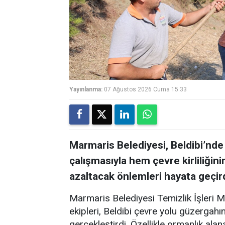
Yayınlanma:
07 Ağustos 2026 Cuma 15:33
Marmaris Belediyesi, Beldibi’nde
çalışmasıyla hem çevre kirliliğin
azaltacak önlemleri hayata geçird
Marmaris Belediyesi Temizlik İşleri 
ekipleri, Beldibi çevre yolu güzergah
gerçekleştirdi. Özellikle ormanlık alan