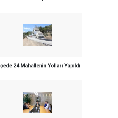
İlçede 24 Mahallenin Yolları Yapıldı