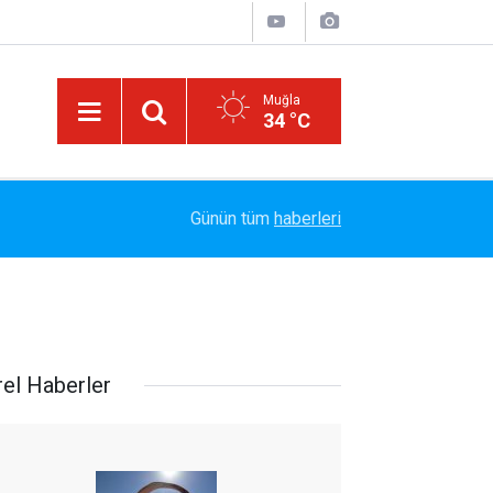
Muğla
34 °C
14:15
Bakanlık Veri Sunamadı: Metin Ergun'dan Turizm 
Günün tüm
haberleri
rel Haberler