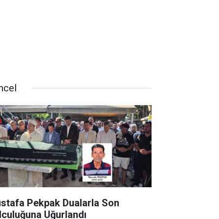
ncel
stafa Pekpak Dualarla Son
lculuğuna Uğurlandı