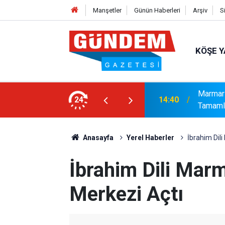
Manşetler
Günün Haberleri
Arşiv
S
KÖŞE Y
ıya Güçlü Takviye: Mustafa Çolakoğlu ile
Marmari
24
14:40
Tamaml
Anasayfa
Yerel Haberler
İbrahim Dil
İbrahim Dili Marm
Merkezi Açtı