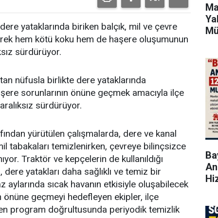
Ma
Ya
dere yataklarında biriken balçık, mil ve çevre
Mü
zleyerek hem kötü koku hem de haşere oluşumunun
ksız sürdürüyor.
an nüfusla birlikte dere yataklarında
aşere sorunlarının önüne geçmek amacıyla ilçe
 aralıksız sürdürüyor.
afından yürütülen çalışmalarda, dere ve kanal
mil tabakaları temizlenirken, çevreye bilinçsizce
Bay
nıyor. Traktör ve kepçelerin de kullanıldığı
An
, dere yatakları daha sağlıklı ve temiz bir
Hi
z aylarında sıcak havanın etkisiyle oluşabilecek
n önüne geçmeyi hedefleyen ekipler, ilçe
enen program doğrultusunda periyodik temizlik