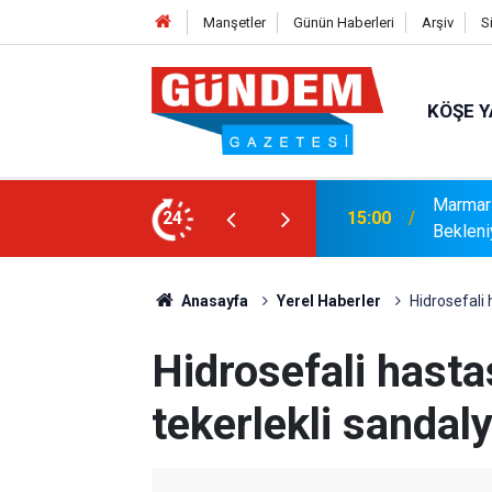
Manşetler
Günün Haberleri
Arşiv
S
KÖŞE Y
r: Yaklaşık 9 Bin 500 Yolcu ve Mürettebat
24
14:17
MARMAR
Anasayfa
Yerel Haberler
Hidrosefali
Hidrosefali hast
tekerlekli sandal