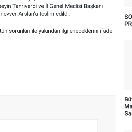
in Tanrıverdi ve İl Genel Meclisi Başkanı
evver Arslan'a teslim edildi.
SO
PR
n sorunları ile yakından ilgileneceklerini ifade
Bü
Ma
Sa