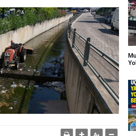
Mu
Yo