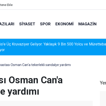
itene Ekle
AZILARI
SIYASET
SPOR
EKONOMI
MAGAZIN
İS'TE DERELERDE TEMİZLİK SEFERBERLİĞİ
 hastası Osman Can'a tekerlekli sandalye yardımı
ası Osman Can'a
Ye
ye yardımı