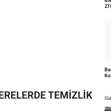
BA
Zİ
Ba
Ko
ERELERDE TEMİZLİK
Gü