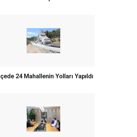
İlçede 24 Mahallenin Yolları Yapıldı