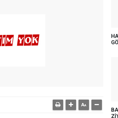
HA
GÖ
BA
Zİ