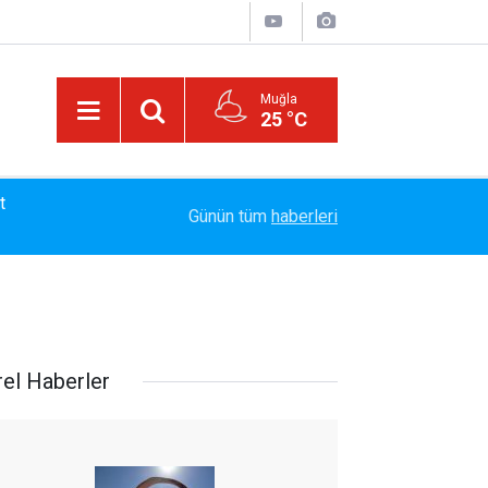
Muğla
25 °C
13:23
Bayram Arıcı: "Biz Bir Aileyiz" Anlayışıyla 12 Yı
Günün tüm
haberleri
rel Haberler