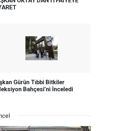
ŞKAN OKTAY'DAN İTFAİYEYE
YARET
şkan Gürün Tıbbi Bitkiler
leksiyon Bahçesi’ni İnceledi
ncel