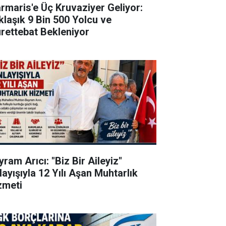
rmaris'e Üç Kruvaziyer Geliyor:
klaşık 9 Bin 500 Yolcu ve
rettebat Bekleniyor
ram Arıcı: "Biz Bir Aileyiz"
layışıyla 12 Yılı Aşan Muhtarlık
zmeti