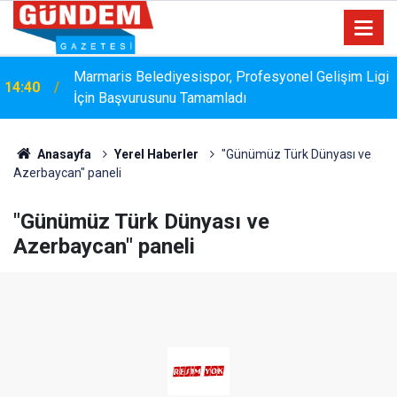
Marmaris Belediyesispor, Profesyonel Gelişim Ligi
14:40
İçin Başvurusunu Tamamladı
Bakanlık Veri Sunamadı: Metin Ergun'dan Turizm
14:15
Eleştirisi
Anasayfa
Yerel Haberler
"Günümüz Türk Dünyası ve
Azerbaycan" paneli
"Günümüz Türk Dünyası ve
Azerbaycan" paneli